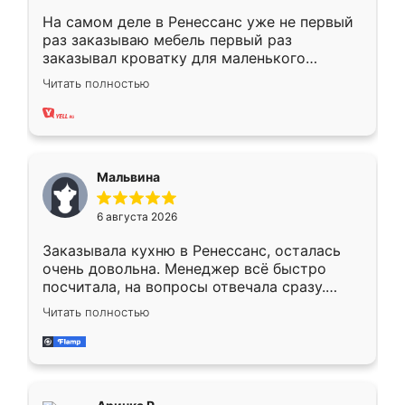
На самом деле в Ренессанс уже не первый
раз заказываю мебель первый раз
заказывал кроватку для маленького
ребёнка при его рождении ,во второй раз
Читать полностью
заказал шкаф-купе. По качеству очень
хорошее сборка достаточно быстрая,
также адекватные цены. До этого
сравнивал с разными конкурентами в этом
сегменте ,выбор у конкурентов куда
Мальвина
меньше, здесь же он более разнообразный.
Мне нравится ,если что-то потребуется из
6 августа 2026
мебели буду заказывать только здесь.
Заказывала кухню в Ренессанс, осталась
очень довольна. Менеджер всё быстро
посчитала, на вопросы отвечала сразу.
Замерщик приехал в субботу, подошёл к
Читать полностью
делу со всей ответственностью. Собрали
за день, ребята работали аккуратно, даже
пыли почти не было. Качество отличное,
ящики ходят плавно, ничего не скрипит.
Всё подошло как влитое.