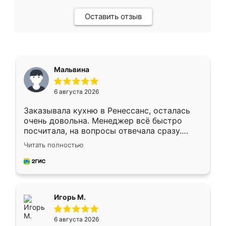
Оставить отзыв
Мальвина
6 августа 2026
Заказывала кухню в Ренессанс, осталась
очень довольна. Менеджер всё быстро
посчитала, на вопросы отвечала сразу.
Замерщик приехал в субботу, подошёл к
Читать полностью
делу со всей ответственностью. Собрали
за день, ребята работали аккуратно, даже
пыли почти не было. Качество отличное,
ящики ходят плавно, ничего не скрипит.
Всё подошло как влитое.
Игорь М.
6 августа 2026