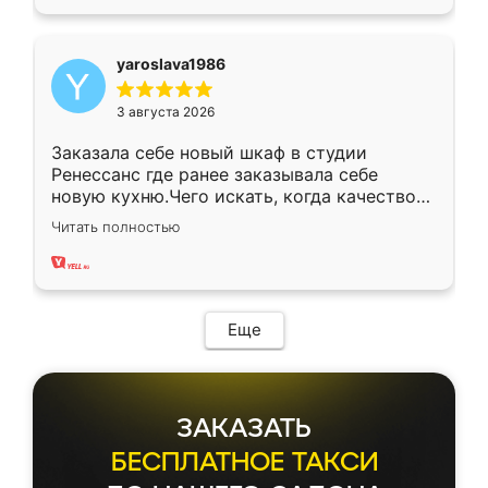
yaroslava1986
3 августа 2026
Заказала себе новый шкаф в студии
Ренессанс где ранее заказывала себе
новую кухню.Чего искать, когда качеством
вполне довольна. Служит кухня уже почти
Читать полностью
два года, нареканий нет.
Еще
ЗАКАЗАТЬ
БЕСПЛАТНОЕ ТАКСИ