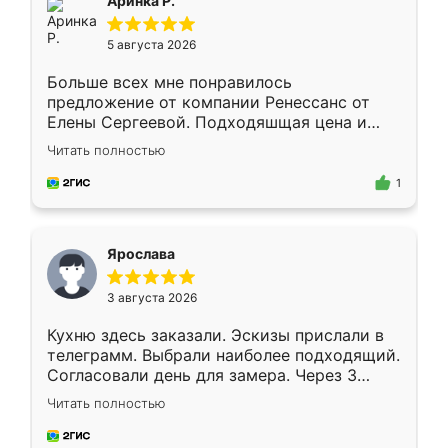
Аринка Р.
5 августа 2026
Больше всех мне понравилось
предложение от компании Ренессанс от
Елены Сергеевой. Подходяшщая цена и
короткие сроки изготовления. Приехавший
Читать полностью
для замера сотрудник Владислав
предложил по моему эскизу самый
1
подходящий вариант шкафа. Немного его
видоизменил, получилось даже лучше, чем
я хотела.
Ярослава
3 августа 2026
Кухню здесь заказали. Эскизы прислали в
телеграмм. Выбрали наиболее подходящий.
Согласовали день для замера. Через 3
недели кухня была уже готова. Остались
Читать полностью
довольны работой. Спасибо Ренессанс
мебель за качественную работу!