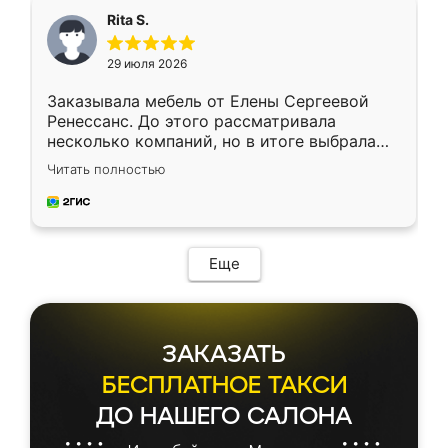
Rita S.
29 июля 2026
Заказывала мебель от Елены Сергеевой
Ренессанс. До этого рассматривала
несколько компаний, но в итоге выбрала
эту. Сначала обговорили условия, потом
Читать полностью
приехал замерщик, всё спокойно объяснил
и снял размеры. Изготовили в срок, с
доставкой тоже никаких проблем не
возникло. Сборку выполнили аккуратно,
мебель сразу встала на свое место без
Еще
каких-либо доработок. Качеством осталась
довольна, все выглядит так, как и ожидала.
ЗАКАЗАТЬ
БЕСПЛАТНОЕ ТАКСИ
ДО НАШЕГО САЛОНА