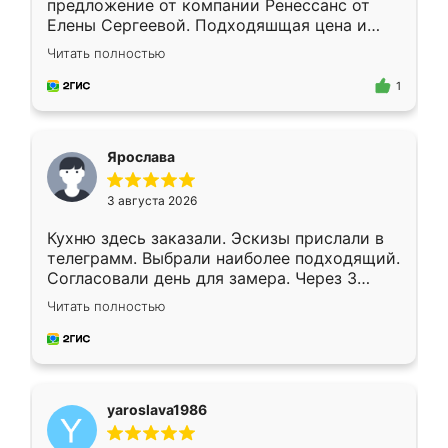
предложение от компании Ренессанс от
Елены Сергеевой. Подходяшщая цена и
короткие сроки изготовления. Приехавший
Читать полностью
для замера сотрудник Владислав
предложил по моему эскизу самый
1
подходящий вариант шкафа. Немного его
видоизменил, получилось даже лучше, чем
я хотела.
Ярослава
3 августа 2026
Кухню здесь заказали. Эскизы прислали в
телеграмм. Выбрали наиболее подходящий.
Согласовали день для замера. Через 3
недели кухня была уже готова. Остались
Читать полностью
довольны работой. Спасибо Ренессанс
мебель за качественную работу!
yaroslava1986