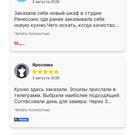
3 августа 2026
Заказала себе новый шкаф в студии
Ренессанс где ранее заказывала себе
новую кухню.Чего искать, когда качеством
вполне довольна. Служит кухня уже почти
Читать полностью
два года, нареканий нет.
Ярослава
3 августа 2026
Кухню здесь заказали. Эскизы прислали в
телеграмм. Выбрали наиболее подходящий.
Согласовали день для замера. Через 3
недели кухня была уже готова. Остались
Читать полностью
довольны работой. Спасибо Ренессанс
мебель за качественную работу!