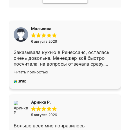
Мальвина
6 августа 2026
Заказывала кухню в Ренессанс, осталась
очень довольна. Менеджер всё быстро
посчитала, на вопросы отвечала сразу.
Замерщик приехал в субботу, подошёл к
Читать полностью
делу со всей ответственностью. Собрали
за день, ребята работали аккуратно, даже
пыли почти не было. Качество отличное,
ящики ходят плавно, ничего не скрипит.
Всё подошло как влитое.
Аринка Р.
5 августа 2026
Больше всех мне понравилось