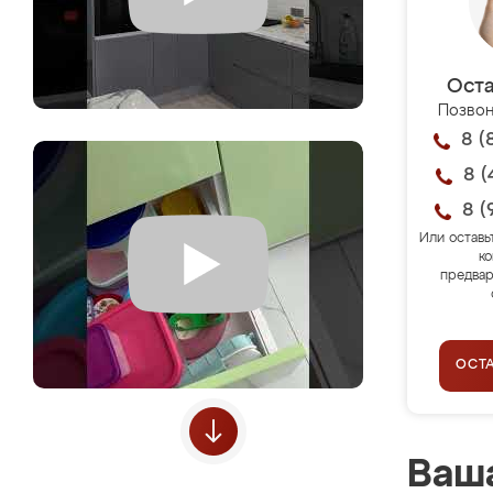
Оста
Позвон
8 (
8 (
8 (
Или оставь
ко
предвар
ОСТ
Ваша