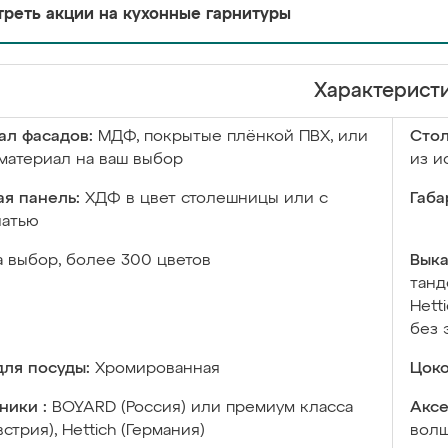
реть акции на кухонные гарнитуры
Характерист
ал фасадов:
МДФ, покрытые плёнкой ПВХ, или
Сто
материал на ваш выбор
из и
я панель:
ХДФ в цвет столешницы или с
Габа
чатью
а выбор, более 300 цветов
Выка
танд
Hett
без 
ля посуды:
Хромированная
Цоко
ники :
BOYARD (Россия) или премиум класса
Аксе
встрия), Hettich (Германия)
волш