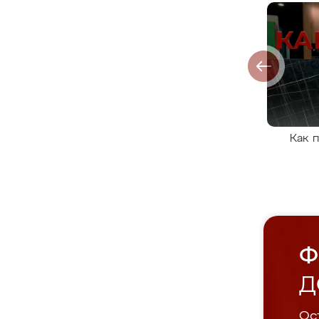
Как 
Ф
Д
Ост