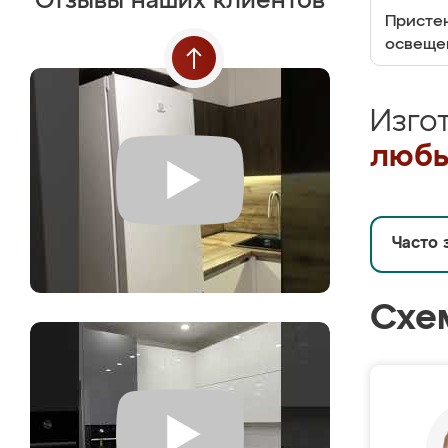
Отзывы наших клиентов
Пристен
освеще
Изго
любы
Часто 
Схе