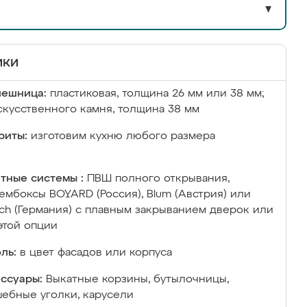
▼
ики
лешница:
пластиковая, толщина 26 мм или 38 мм;
скусственного камня, толщина 38 мм
риты:
изготовим кухню любого размера
тные системы :
ПВШ полного открывания,
ембоксы BOYARD (Россия), Blum (Австрия) или
ich (Германия) с плавным закрыванием дверок или
этой опции
ль:
в цвет фасадов или корпуса
ссуары:
Выкатные корзины, бутылочницы,
ебные уголки, карусели