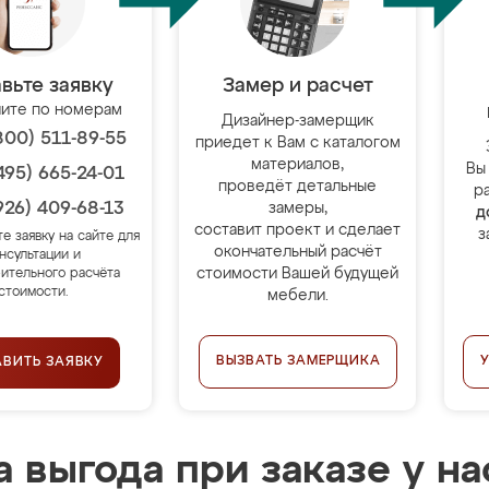
вьте заявку
Замер и расчет
ите по номерам
Дизайнер-замерщик
800) 511-89-55
приедет к Вам с каталогом
материалов,
Вы
495) 665-24-01
проведёт детальные
р
926) 409-68-13
замеры,
д
составит проект и сделает
з
те заявку на сайте для
окончательный расчёт
нсультации и
стоимости Вашей будущей
ительного расчёта
стоимости.
мебели.
ВЫЗВАТЬ ЗАМЕРЩИКА
АВИТЬ ЗАЯВКУ
 выгода при заказе у на