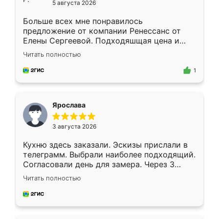
5 августа 2026
Больше всех мне понравилось
предложение от компании Ренессанс от
Елены Сергеевой. Подходяшщая цена и
короткие сроки изготовления. Приехавший
Читать полностью
для замера сотрудник Владислав
предложил по моему эскизу самый
1
подходящий вариант шкафа. Немного его
видоизменил, получилось даже лучше, чем
я хотела.
Ярослава
3 августа 2026
Кухню здесь заказали. Эскизы прислали в
телеграмм. Выбрали наиболее подходящий.
Согласовали день для замера. Через 3
недели кухня была уже готова. Остались
Читать полностью
довольны работой. Спасибо Ренессанс
мебель за качественную работу!