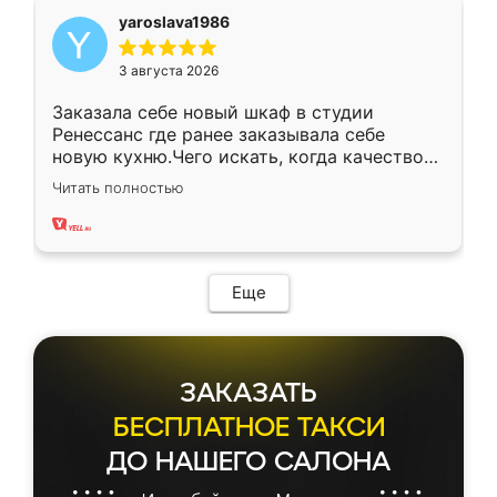
yaroslava1986
3 августа 2026
Заказала себе новый шкаф в студии
Ренессанс где ранее заказывала себе
новую кухню.Чего искать, когда качеством
вполне довольна. Служит кухня уже почти
Читать полностью
два года, нареканий нет.
Еще
ЗАКАЗАТЬ
БЕСПЛАТНОЕ ТАКСИ
ДО НАШЕГО САЛОНА