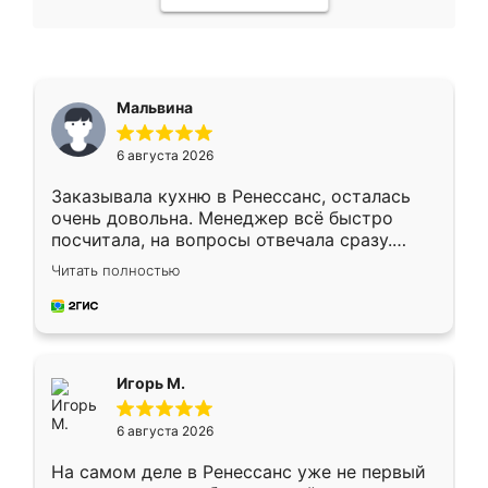
Мальвина
6 августа 2026
Заказывала кухню в Ренессанс, осталась
очень довольна. Менеджер всё быстро
посчитала, на вопросы отвечала сразу.
Замерщик приехал в субботу, подошёл к
Читать полностью
делу со всей ответственностью. Собрали
за день, ребята работали аккуратно, даже
пыли почти не было. Качество отличное,
ящики ходят плавно, ничего не скрипит.
Всё подошло как влитое.
Игорь М.
6 августа 2026
На самом деле в Ренессанс уже не первый