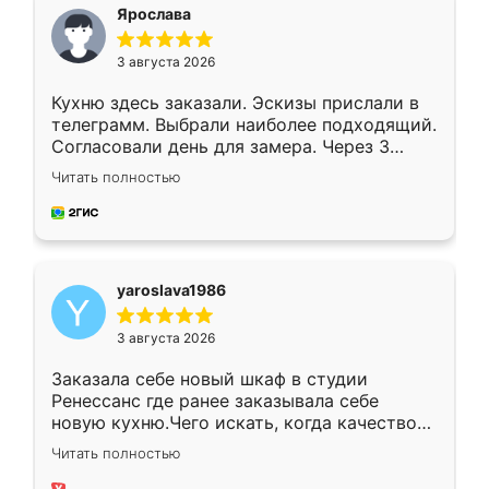
я хотела.
Ярослава
3 августа 2026
Кухню здесь заказали. Эскизы прислали в
телеграмм. Выбрали наиболее подходящий.
Согласовали день для замера. Через 3
недели кухня была уже готова. Остались
Читать полностью
довольны работой. Спасибо Ренессанс
мебель за качественную работу!
yaroslava1986
3 августа 2026
Заказала себе новый шкаф в студии
Ренессанс где ранее заказывала себе
новую кухню.Чего искать, когда качеством
вполне довольна. Служит кухня уже почти
Читать полностью
два года, нареканий нет.