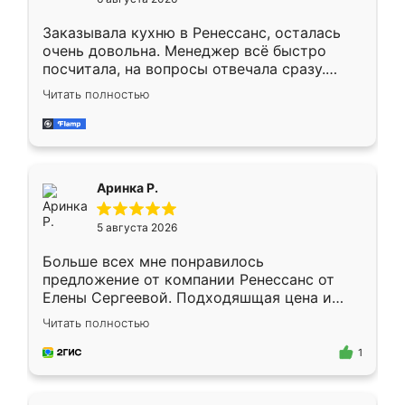
мебели буду заказывать только здесь.
Заказывала кухню в Ренессанс, осталась
очень довольна. Менеджер всё быстро
посчитала, на вопросы отвечала сразу.
Замерщик приехал в субботу, подошёл к
Читать полностью
делу со всей ответственностью. Собрали
за день, ребята работали аккуратно, даже
пыли почти не было. Качество отличное,
ящики ходят плавно, ничего не скрипит.
Всё подошло как влитое.
Аринка Р.
5 августа 2026
Больше всех мне понравилось
предложение от компании Ренессанс от
Елены Сергеевой. Подходяшщая цена и
короткие сроки изготовления. Приехавший
Читать полностью
для замера сотрудник Владислав
предложил по моему эскизу самый
1
подходящий вариант шкафа. Немного его
видоизменил, получилось даже лучше, чем