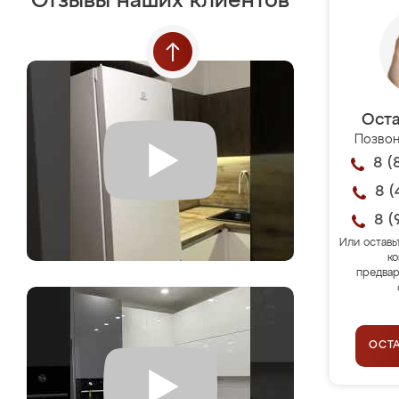
Отзывы наших клиентов
Оста
Позвон
8 (
8 (
8 (
Или оставь
ко
предвар
ОСТ