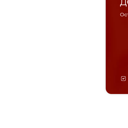
Д
Ост