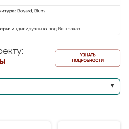
итура:
Boyard, Blum
еры:
индивидуально под Ваш заказ
екту:
УЗНАТЬ
лы
ПОДРОБНОСТИ
▼