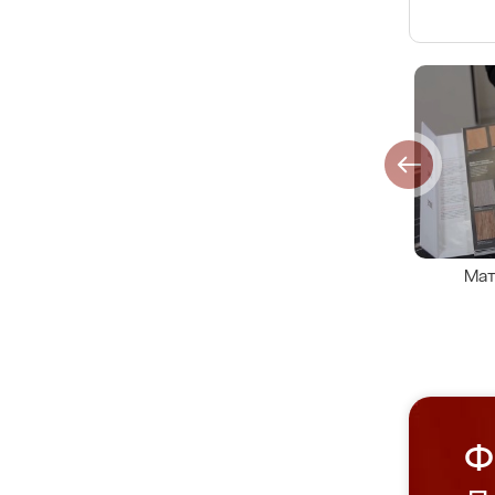
Мат
Ф