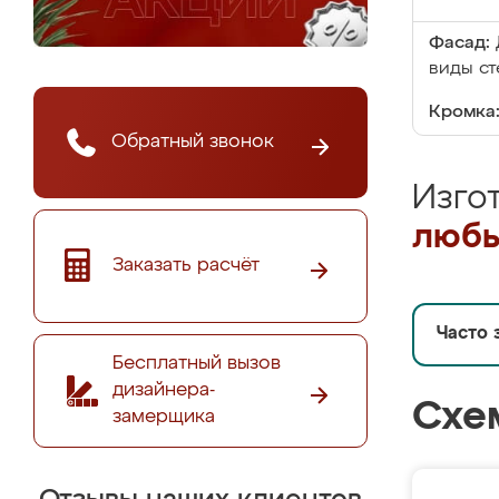
Фасад:
виды ст
Кромка
Обратный звонок
Изго
любы
Заказать расчёт
Часто 
Бесплатный вызов
дизайнера-
Схе
замерщика