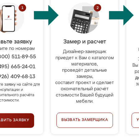
вьте заявку
Замер и расчет
ите по номерам
Дизайнер-замерщик
800) 511-89-55
приедет к Вам с каталогом
материалов,
Вы
495) 665-24-01
проведёт детальные
р
926) 409-68-13
замеры,
д
составит проект и сделает
з
те заявку на сайте для
окончательный расчёт
нсультации и
стоимости Вашей будущей
ительного расчёта
стоимости.
мебели.
ВЫЗВАТЬ ЗАМЕРЩИКА
АВИТЬ ЗАЯВКУ