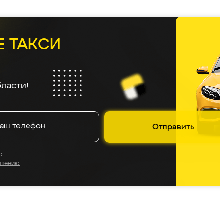
Е ТАКСИ
ласти!
Отправить
о
ашению