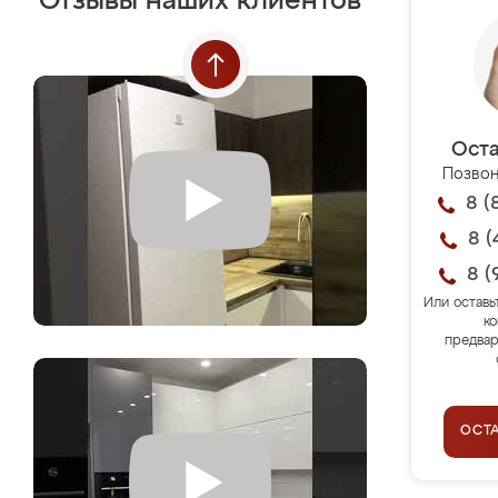
Отзывы наших клиентов
Оста
Позвон
8 (
8 (
8 (
Или оставь
ко
предвар
ОСТ