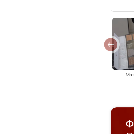
Мат
Ф