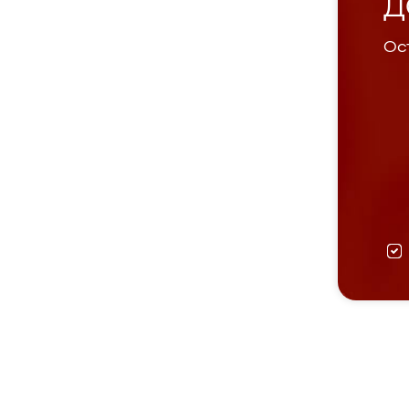
Д
Ост