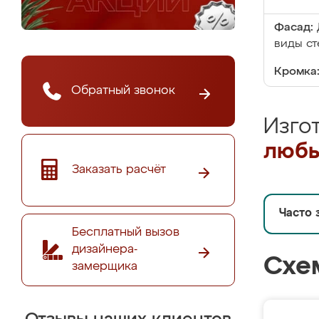
Фасад:
виды ст
Кромка
Обратный звонок
Изго
любы
Заказать расчёт
Часто 
Бесплатный вызов
дизайнера-
Схе
замерщика