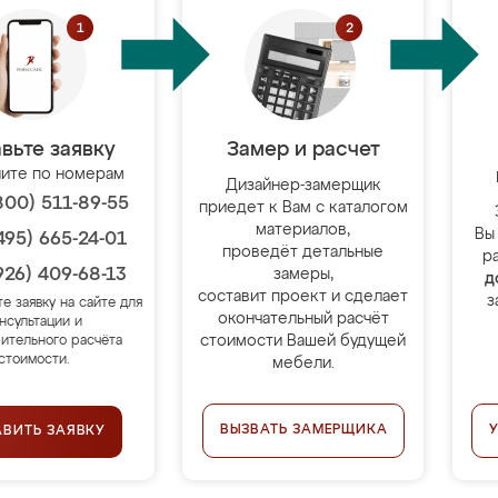
вьте заявку
Замер и расчет
ите по номерам
Дизайнер-замерщик
800) 511-89-55
приедет к Вам с каталогом
материалов,
Вы
495) 665-24-01
проведёт детальные
р
926) 409-68-13
замеры,
д
составит проект и сделает
з
те заявку на сайте для
окончательный расчёт
нсультации и
стоимости Вашей будущей
ительного расчёта
стоимости.
мебели.
ВЫЗВАТЬ ЗАМЕРЩИКА
АВИТЬ ЗАЯВКУ