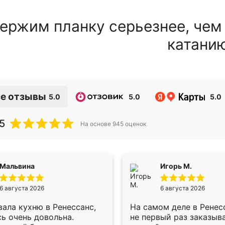
ержим планку серьезнее, чем
катани
е отзывы
5.0
5.0
5.0
5
На основе
945
оценок
Мальвина
Игорь М.
6 августа 2026
6 августа 2026
ала кухню в Ренессанс,
На самом деле в Ренес
ь очень довольна.
не первый раз заказыв