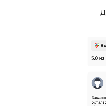
Д
Вс
5.0
из 
Заказыв
осталас