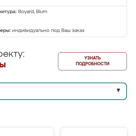
итура:
Boyard, Blum
еры:
индивидуально под Ваш заказ
екту:
УЗНАТЬ
лы
ПОДРОБНОСТИ
▼