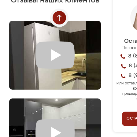
Отзывы наших клиентов
Оста
Позвон
8 (
8 (
8 (
Или оставь
ко
предвар
ОСТ