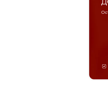
Д
Ост