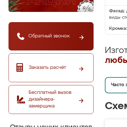
Фасад:
виды ст
Кромка
Обратный звонок
Изго
любы
Заказать расчёт
Часто 
Бесплатный вызов
дизайнера-
Схе
замерщика