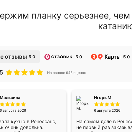
ержим планку серьезнее, чем
катани
е отзывы
5.0
5.0
5.0
5
На основе
945
оценок
Мальвина
Игорь М.
6 августа 2026
6 августа 2026
ала кухню в Ренессанс,
На самом деле в Ренес
ь очень довольна.
не первый раз заказыв