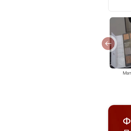
Мат
Ф