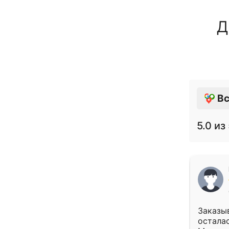
Д
Вс
5.0
из 
Заказыв
осталас