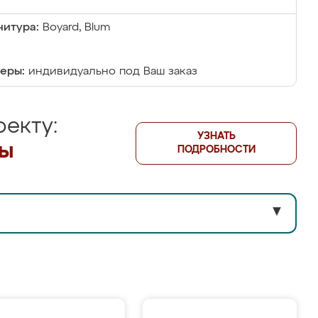
итура:
Boyard, Blum
еры:
индивидуально под Ваш заказ
екту:
УЗНАТЬ
лы
ПОДРОБНОСТИ
▼