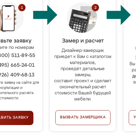
вьте заявку
Замер и расчет
ите по номерам
Дизайнер-замерщик
800) 511-89-55
приедет к Вам с каталогом
материалов,
Вы
495) 665-24-01
проведёт детальные
р
926) 409-68-13
замеры,
д
составит проект и сделает
з
те заявку на сайте для
окончательный расчёт
нсультации и
стоимости Вашей будущей
ительного расчёта
стоимости.
мебели.
ВЫЗВАТЬ ЗАМЕРЩИКА
АВИТЬ ЗАЯВКУ