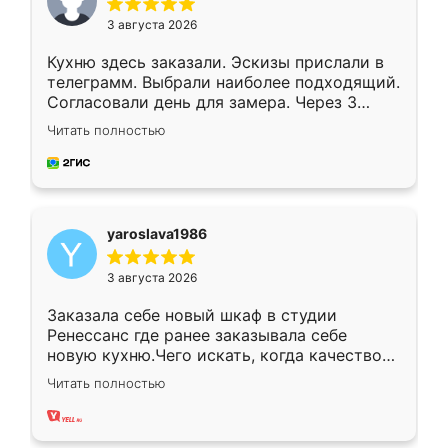
3 августа 2026
Кухню здесь заказали. Эскизы прислали в
телеграмм. Выбрали наиболее подходящий.
Согласовали день для замера. Через 3
недели кухня была уже готова. Остались
Читать полностью
довольны работой. Спасибо Ренессанс
мебель за качественную работу!
yaroslava1986
3 августа 2026
Заказала себе новый шкаф в студии
Ренессанс где ранее заказывала себе
новую кухню.Чего искать, когда качеством
вполне довольна. Служит кухня уже почти
Читать полностью
два года, нареканий нет.