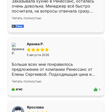
Заказывала кухню в Ренессанс, осталась
очень довольна. Менеджер всё быстро
посчитала, на вопросы отвечала сразу.
Замерщик приехал в субботу, подошёл к
Читать полностью
делу со всей ответственностью. Собрали
за день, ребята работали аккуратно, даже
пыли почти не было. Качество отличное,
ящики ходят плавно, ничего не скрипит.
Всё подошло как влитое.
Аринка Р.
5 августа 2026
Больше всех мне понравилось
предложение от компании Ренессанс от
Елены Сергеевой. Подходяшщая цена и
короткие сроки изготовления. Приехавший
Читать полностью
для замера сотрудник Владислав
предложил по моему эскизу самый
1
подходящий вариант шкафа. Немного его
видоизменил, получилось даже лучше, чем
я хотела.
Ярослава