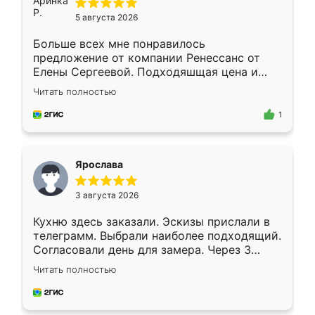
5 августа 2026
Больше всех мне понравилось
предложение от компании Ренессанс от
Елены Сергеевой. Подходяшщая цена и
короткие сроки изготовления. Приехавший
Читать полностью
для замера сотрудник Владислав
предложил по моему эскизу самый
1
подходящий вариант шкафа. Немного его
видоизменил, получилось даже лучше, чем
я хотела.
Ярослава
3 августа 2026
Кухню здесь заказали. Эскизы прислали в
телеграмм. Выбрали наиболее подходящий.
Согласовали день для замера. Через 3
недели кухня была уже готова. Остались
Читать полностью
довольны работой. Спасибо Ренессанс
мебель за качественную работу!