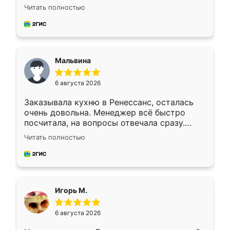
Ждал меньше месяца, сборщик с прямыми
Читать полностью
руками. По цене вышло адекватно.
Рекомендую!
Мальвина
6 августа 2026
Заказывала кухню в Ренессанс, осталась
очень довольна. Менеджер всё быстро
посчитала, на вопросы отвечала сразу.
Замерщик приехал в субботу, подошёл к
Читать полностью
делу со всей ответственностью. Собрали
за день, ребята работали аккуратно, даже
пыли почти не было. Качество отличное,
ящики ходят плавно, ничего не скрипит.
Всё подошло как влитое.
Игорь М.
6 августа 2026