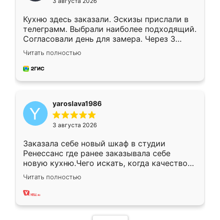
3 августа 2026
Кухню здесь заказали. Эскизы прислали в
телеграмм. Выбрали наиболее подходящий.
Согласовали день для замера. Через 3
недели кухня была уже готова. Остались
Читать полностью
довольны работой. Спасибо Ренессанс
мебель за качественную работу!
yaroslava1986
3 августа 2026
Заказала себе новый шкаф в студии
Ренессанс где ранее заказывала себе
новую кухню.Чего искать, когда качеством
вполне довольна. Служит кухня уже почти
Читать полностью
два года, нареканий нет.