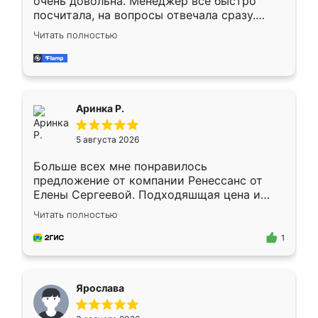
очень довольна. Менеджер всё быстро
посчитала, на вопросы отвечала сразу.
Замерщик приехал в субботу, подошёл к
Читать полностью
делу со всей ответственностью. Собрали
за день, ребята работали аккуратно, даже
пыли почти не было. Качество отличное,
ящики ходят плавно, ничего не скрипит.
Всё подошло как влитое.
Аринка Р.
5 августа 2026
Больше всех мне понравилось
предложение от компании Ренессанс от
Елены Сергеевой. Подходяшщая цена и
короткие сроки изготовления. Приехавший
Читать полностью
для замера сотрудник Владислав
предложил по моему эскизу самый
1
подходящий вариант шкафа. Немного его
видоизменил, получилось даже лучше, чем
я хотела.
Ярослава