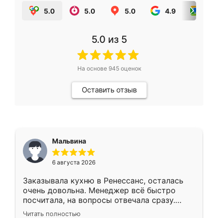
5.0
5.0
5.0
4.9
5.0
5.0
из 5
На основе
945
оценок
Оставить отзыв
Мальвина
6 августа 2026
Заказывала кухню в Ренессанс, осталась
очень довольна. Менеджер всё быстро
посчитала, на вопросы отвечала сразу.
Замерщик приехал в субботу, подошёл к
Читать полностью