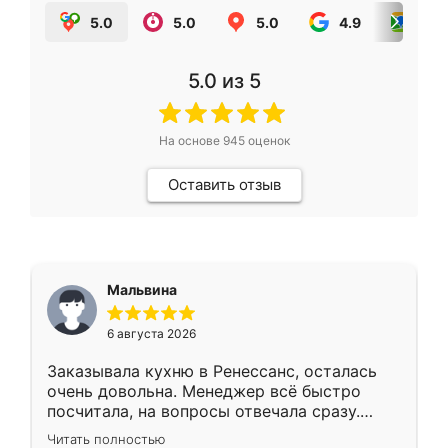
5.0
5.0
5.0
4.9
5.0
5.0
из 5
На основе
945
оценок
Оставить отзыв
Мальвина
6 августа 2026
Заказывала кухню в Ренессанс, осталась
очень довольна. Менеджер всё быстро
посчитала, на вопросы отвечала сразу.
Замерщик приехал в субботу, подошёл к
Читать полностью