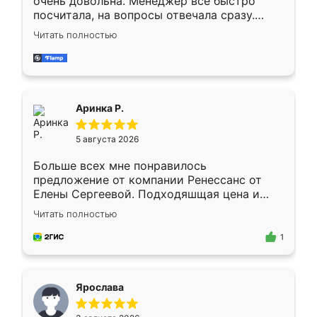
очень довольна. Менеджер всё быстро
посчитала, на вопросы отвечала сразу.
Замерщик приехал в субботу, подошёл к
Читать полностью
делу со всей ответственностью. Собрали
за день, ребята работали аккуратно, даже
пыли почти не было. Качество отличное,
ящики ходят плавно, ничего не скрипит.
Всё подошло как влитое.
Аринка Р.
5 августа 2026
Больше всех мне понравилось
предложение от компании Ренессанс от
Елены Сергеевой. Подходяшщая цена и
короткие сроки изготовления. Приехавший
Читать полностью
для замера сотрудник Владислав
предложил по моему эскизу самый
1
подходящий вариант шкафа. Немного его
видоизменил, получилось даже лучше, чем
я хотела.
Ярослава