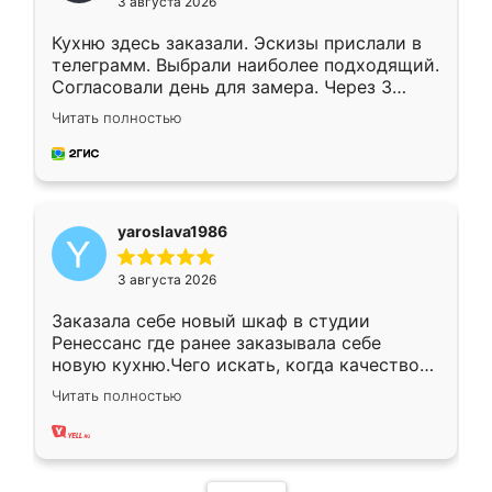
3 августа 2026
Кухню здесь заказали. Эскизы прислали в
телеграмм. Выбрали наиболее подходящий.
Согласовали день для замера. Через 3
недели кухня была уже готова. Остались
Читать полностью
довольны работой. Спасибо Ренессанс
мебель за качественную работу!
yaroslava1986
3 августа 2026
Заказала себе новый шкаф в студии
Ренессанс где ранее заказывала себе
новую кухню.Чего искать, когда качеством
вполне довольна. Служит кухня уже почти
Читать полностью
два года, нареканий нет.