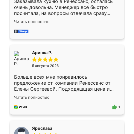
Заказывала кухню в Ренессанс, осталась
очень довольна. Менеджер всё быстро
посчитала, на вопросы отвечала сразу.
Замерщик приехал в субботу, подошёл к
Читать полностью
делу со всей ответственностью. Собрали
за день, ребята работали аккуратно, даже
пыли почти не было. Качество отличное,
ящики ходят плавно, ничего не скрипит.
Всё подошло как влитое.
Аринка Р.
5 августа 2026
Больше всех мне понравилось
предложение от компании Ренессанс от
Елены Сергеевой. Подходяшщая цена и
короткие сроки изготовления. Приехавший
Читать полностью
для замера сотрудник Владислав
предложил по моему эскизу самый
1
подходящий вариант шкафа. Немного его
видоизменил, получилось даже лучше, чем
я хотела.
Ярослава