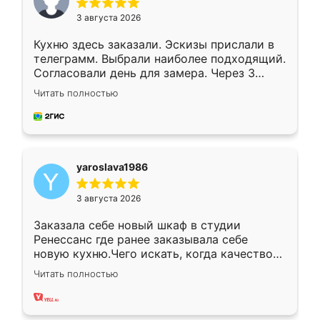
3 августа 2026
Кухню здесь заказали. Эскизы прислали в
телеграмм. Выбрали наиболее подходящий.
Согласовали день для замера. Через 3
недели кухня была уже готова. Остались
Читать полностью
довольны работой. Спасибо Ренессанс
мебель за качественную работу!
yaroslava1986
3 августа 2026
Заказала себе новый шкаф в студии
Ренессанс где ранее заказывала себе
новую кухню.Чего искать, когда качеством
вполне довольна. Служит кухня уже почти
Читать полностью
два года, нареканий нет.