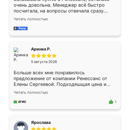
очень довольна. Менеджер всё быстро
посчитала, на вопросы отвечала сразу.
Замерщик приехал в субботу, подошёл к
Читать полностью
делу со всей ответственностью. Собрали
за день, ребята работали аккуратно, даже
пыли почти не было. Качество отличное,
ящики ходят плавно, ничего не скрипит.
Всё подошло как влитое.
Аринка Р.
5 августа 2026
Больше всех мне понравилось
предложение от компании Ренессанс от
Елены Сергеевой. Подходяшщая цена и
короткие сроки изготовления. Приехавший
Читать полностью
для замера сотрудник Владислав
предложил по моему эскизу самый
1
подходящий вариант шкафа. Немного его
видоизменил, получилось даже лучше, чем
я хотела.
Ярослава