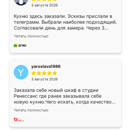
3 августа 2026
Кухню здесь заказали. Эскизы прислали в
телеграмм. Выбрали наиболее подходящий.
Согласовали день для замера. Через 3
недели кухня была уже готова. Остались
Читать полностью
довольны работой. Спасибо Ренессанс
мебель за качественную работу!
yaroslava1986
3 августа 2026
Заказала себе новый шкаф в студии
Ренессанс где ранее заказывала себе
новую кухню.Чего искать, когда качеством
вполне довольна. Служит кухня уже почти
Читать полностью
два года, нареканий нет.