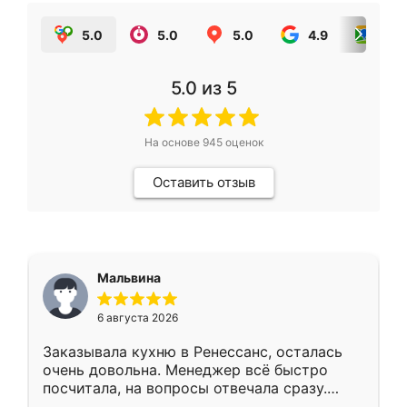
5.0
5.0
5.0
4.9
5.0
5.0
из 5
На основе
945
оценок
Оставить отзыв
Мальвина
6 августа 2026
Заказывала кухню в Ренессанс, осталась
очень довольна. Менеджер всё быстро
посчитала, на вопросы отвечала сразу.
Замерщик приехал в субботу, подошёл к