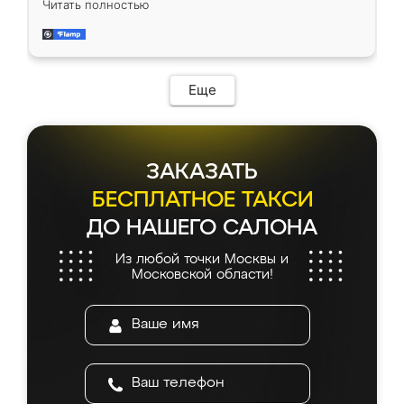
Читать полностью
приехал замерщик, всё спокойно объяснил
и снял размеры. Изготовили в срок, с
доставкой тоже никаких проблем не
возникло. Сборку выполнили аккуратно,
мебель сразу встала на свое место без
Еще
каких-либо доработок. Качеством осталась
довольна, все выглядит так, как и ожидала.
ЗАКАЗАТЬ
БЕСПЛАТНОЕ ТАКСИ
ДО НАШЕГО САЛОНА
Из любой точки Москвы и
Московской области!