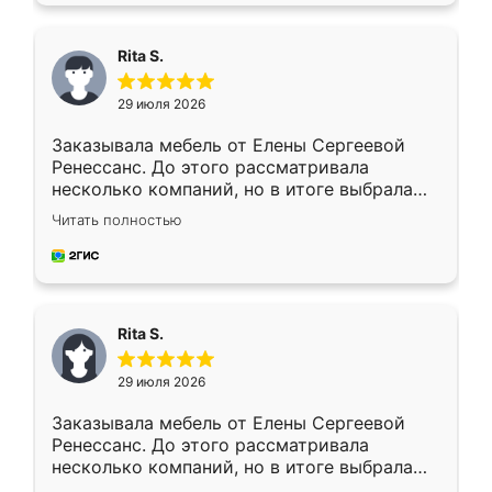
Rita S.
29 июля 2026
Заказывала мебель от Елены Сергеевой
Ренессанс. До этого рассматривала
несколько компаний, но в итоге выбрала
эту. Сначала обговорили условия, потом
Читать полностью
приехал замерщик, всё спокойно объяснил
и снял размеры. Изготовили в срок, с
доставкой тоже никаких проблем не
возникло. Сборку выполнили аккуратно,
мебель сразу встала на свое место без
Rita S.
каких-либо доработок. Качеством осталась
довольна, все выглядит так, как и ожидала.
29 июля 2026
Заказывала мебель от Елены Сергеевой
Ренессанс. До этого рассматривала
несколько компаний, но в итоге выбрала
эту. Сначала обговорили условия, потом