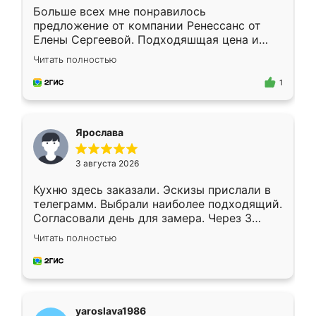
Больше всех мне понравилось
предложение от компании Ренессанс от
Елены Сергеевой. Подходяшщая цена и
короткие сроки изготовления. Приехавший
Читать полностью
для замера сотрудник Владислав
предложил по моему эскизу самый
1
подходящий вариант шкафа. Немного его
видоизменил, получилось даже лучше, чем
я хотела.
Ярослава
3 августа 2026
Кухню здесь заказали. Эскизы прислали в
телеграмм. Выбрали наиболее подходящий.
Согласовали день для замера. Через 3
недели кухня была уже готова. Остались
Читать полностью
довольны работой. Спасибо Ренессанс
мебель за качественную работу!
yaroslava1986