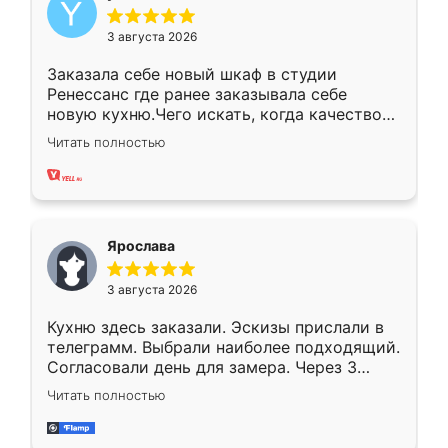
3 августа 2026
Заказала себе новый шкаф в студии
Ренессанс где ранее заказывала себе
новую кухню.Чего искать, когда качеством
вполне довольна. Служит кухня уже почти
Читать полностью
два года, нареканий нет.
Ярослава
3 августа 2026
Кухню здесь заказали. Эскизы прислали в
телеграмм. Выбрали наиболее подходящий.
Согласовали день для замера. Через 3
недели кухня была уже готова. Остались
Читать полностью
довольны работой. Спасибо Ренессанс
мебель за качественную работу!