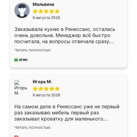
Мальвина
6 августа 2026
Заказывала кухню в Ренессанс, осталась
очень довольна. Менеджер всё быстро
посчитала, на вопросы отвечала сразу.
Замерщик приехал в субботу, подошёл к
Читать полностью
делу со всей ответственностью. Собрали
за день, ребята работали аккуратно, даже
пыли почти не было. Качество отличное,
ящики ходят плавно, ничего не скрипит.
Всё подошло как влитое.
Игорь М.
6 августа 2026
На самом деле в Ренессанс уже не первый
раз заказываю мебель первый раз
заказывал кроватку для маленького
ребёнка при его рождении ,во второй раз
Читать полностью
заказал шкаф-купе. По качеству очень