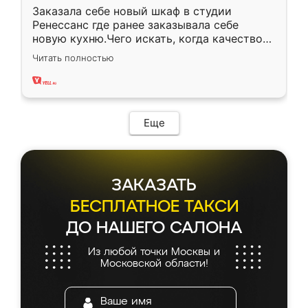
Заказала себе новый шкаф в студии
Ренессанс где ранее заказывала себе
новую кухню.Чего искать, когда качеством
вполне довольна. Служит кухня уже почти
Читать полностью
два года, нареканий нет.
Еще
ЗАКАЗАТЬ
БЕСПЛАТНОЕ ТАКСИ
ДО НАШЕГО САЛОНА
Из любой точки Москвы и
Московской области!