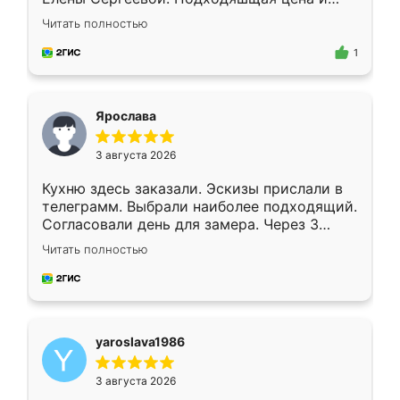
короткие сроки изготовления. Приехавший
Читать полностью
для замера сотрудник Владислав
предложил по моему эскизу самый
1
подходящий вариант шкафа. Немного его
видоизменил, получилось даже лучше, чем
я хотела.
Ярослава
3 августа 2026
Кухню здесь заказали. Эскизы прислали в
телеграмм. Выбрали наиболее подходящий.
Согласовали день для замера. Через 3
недели кухня была уже готова. Остались
Читать полностью
довольны работой. Спасибо Ренессанс
мебель за качественную работу!
yaroslava1986
3 августа 2026