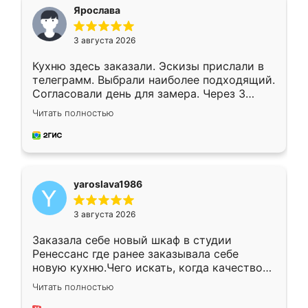
я хотела.
Ярослава
3 августа 2026
Кухню здесь заказали. Эскизы прислали в
телеграмм. Выбрали наиболее подходящий.
Согласовали день для замера. Через 3
недели кухня была уже готова. Остались
Читать полностью
довольны работой. Спасибо Ренессанс
мебель за качественную работу!
yaroslava1986
3 августа 2026
Заказала себе новый шкаф в студии
Ренессанс где ранее заказывала себе
новую кухню.Чего искать, когда качеством
вполне довольна. Служит кухня уже почти
Читать полностью
два года, нареканий нет.