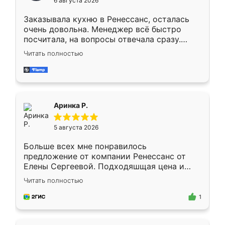
6 августа 2026
мебели буду заказывать только здесь.
Заказывала кухню в Ренессанс, осталась
очень довольна. Менеджер всё быстро
посчитала, на вопросы отвечала сразу.
Замерщик приехал в субботу, подошёл к
Читать полностью
делу со всей ответственностью. Собрали
за день, ребята работали аккуратно, даже
пыли почти не было. Качество отличное,
ящики ходят плавно, ничего не скрипит.
Всё подошло как влитое.
Аринка Р.
5 августа 2026
Больше всех мне понравилось
предложение от компании Ренессанс от
Елены Сергеевой. Подходяшщая цена и
короткие сроки изготовления. Приехавший
Читать полностью
для замера сотрудник Владислав
предложил по моему эскизу самый
1
подходящий вариант шкафа. Немного его
видоизменил, получилось даже лучше, чем