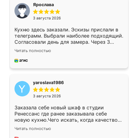
я хотела.
Ярослава
3 августа 2026
Кухню здесь заказали. Эскизы прислали в
телеграмм. Выбрали наиболее подходящий.
Согласовали день для замера. Через 3
недели кухня была уже готова. Остались
Читать полностью
довольны работой. Спасибо Ренессанс
мебель за качественную работу!
yaroslava1986
3 августа 2026
Заказала себе новый шкаф в студии
Ренессанс где ранее заказывала себе
новую кухню.Чего искать, когда качеством
вполне довольна. Служит кухня уже почти
Читать полностью
два года, нареканий нет.