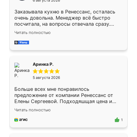
6 августа 2026
мебели буду заказывать только здесь.
Заказывала кухню в Ренессанс, осталась
очень довольна. Менеджер всё быстро
посчитала, на вопросы отвечала сразу.
Замерщик приехал в субботу, подошёл к
Читать полностью
делу со всей ответственностью. Собрали
за день, ребята работали аккуратно, даже
пыли почти не было. Качество отличное,
ящики ходят плавно, ничего не скрипит.
Всё подошло как влитое.
Аринка Р.
5 августа 2026
Больше всех мне понравилось
предложение от компании Ренессанс от
Елены Сергеевой. Подходяшщая цена и
короткие сроки изготовления. Приехавший
Читать полностью
для замера сотрудник Владислав
предложил по моему эскизу самый
1
подходящий вариант шкафа. Немного его
видоизменил, получилось даже лучше, чем