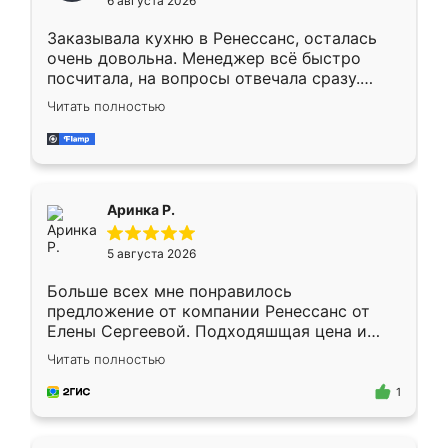
6 августа 2026
мебели буду заказывать только здесь.
Заказывала кухню в Ренессанс, осталась
очень довольна. Менеджер всё быстро
посчитала, на вопросы отвечала сразу.
Замерщик приехал в субботу, подошёл к
Читать полностью
делу со всей ответственностью. Собрали
за день, ребята работали аккуратно, даже
пыли почти не было. Качество отличное,
ящики ходят плавно, ничего не скрипит.
Всё подошло как влитое.
Аринка Р.
5 августа 2026
Больше всех мне понравилось
предложение от компании Ренессанс от
Елены Сергеевой. Подходяшщая цена и
короткие сроки изготовления. Приехавший
Читать полностью
для замера сотрудник Владислав
предложил по моему эскизу самый
1
подходящий вариант шкафа. Немного его
видоизменил, получилось даже лучше, чем