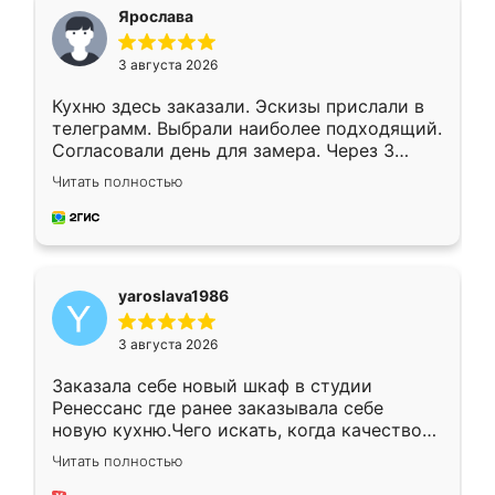
я хотела.
Ярослава
3 августа 2026
Кухню здесь заказали. Эскизы прислали в
телеграмм. Выбрали наиболее подходящий.
Согласовали день для замера. Через 3
недели кухня была уже готова. Остались
Читать полностью
довольны работой. Спасибо Ренессанс
мебель за качественную работу!
yaroslava1986
3 августа 2026
Заказала себе новый шкаф в студии
Ренессанс где ранее заказывала себе
новую кухню.Чего искать, когда качеством
вполне довольна. Служит кухня уже почти
Читать полностью
два года, нареканий нет.