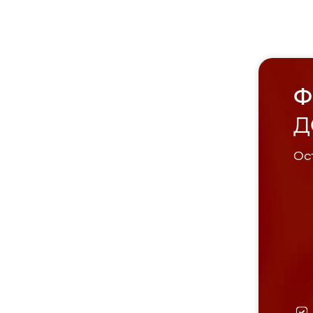
Ф
Д
Ост