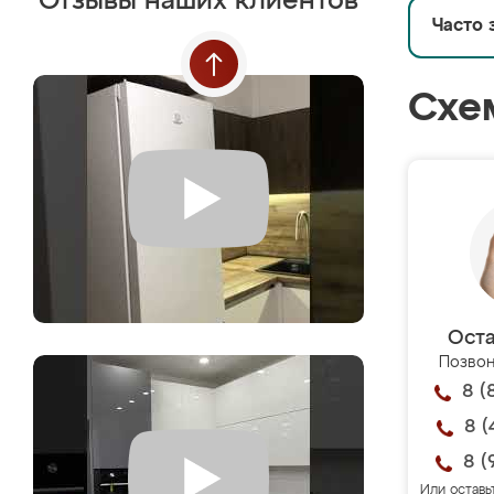
Отзывы наших клиентов
Часто 
Схе
Оста
Позвон
8 (
8 (
8 (
Или оставь