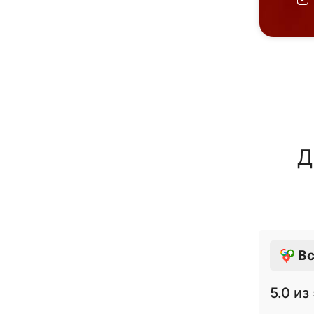
Д
Вс
5.0
из 