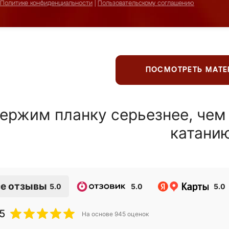
Политике конфиденциальности
|
Пользовательскому соглашению
ПОСМОТРЕТЬ МАТ
ержим планку серьезнее, чем
катани
е отзывы
5.0
5.0
5.0
5
На основе
945
оценок