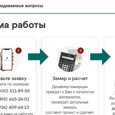
задаваемые вопросы
ма работы
вьте заявку
Замер и расчет
ите по номерам
Дизайнер-замерщик
800) 511-89-55
приедет к Вам с каталогом
материалов,
Вы
495) 665-24-01
проведёт детальные
р
926) 409-68-13
замеры,
д
составит проект и сделает
з
те заявку на сайте для