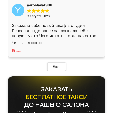
yaroslava1986
3 августа 2026
Заказала себе новый шкаф в студии
Ренессанс где ранее заказывала себе
новую кухню.Чего искать, когда качеством
вполне довольна. Служит кухня уже почти
Читать полностью
два года, нареканий нет.
Еще
ЗАКАЗАТЬ
БЕСПЛАТНОЕ ТАКСИ
ДО НАШЕГО САЛОНА