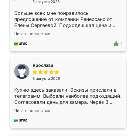
5 августа 2026
Больше всех мне понравилось
предложение от компании Ренессанс от
Елены Сергеевой. Подходяшщая цена и
короткие сроки изготовления. Приехавший
Читать полностью
для замера сотрудник Владислав
предложил по моему эскизу самый
1
подходящий вариант шкафа. Немного его
видоизменил, получилось даже лучше, чем
я хотела.
Ярослава
3 августа 2026
Кухню здесь заказали. Эскизы прислали в
телеграмм. Выбрали наиболее подходящий.
Согласовали день для замера. Через 3
недели кухня была уже готова. Остались
Читать полностью
довольны работой. Спасибо Ренессанс
мебель за качественную работу!