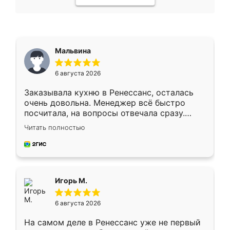
Мальвина
6 августа 2026
Заказывала кухню в Ренессанс, осталась
очень довольна. Менеджер всё быстро
посчитала, на вопросы отвечала сразу.
Замерщик приехал в субботу, подошёл к
Читать полностью
делу со всей ответственностью. Собрали
за день, ребята работали аккуратно, даже
пыли почти не было. Качество отличное,
ящики ходят плавно, ничего не скрипит.
Всё подошло как влитое.
Игорь М.
6 августа 2026
На самом деле в Ренессанс уже не первый