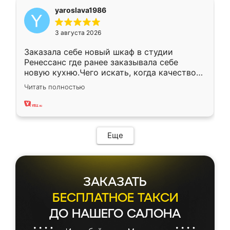
yaroslava1986
3 августа 2026
Заказала себе новый шкаф в студии
Ренессанс где ранее заказывала себе
новую кухню.Чего искать, когда качеством
вполне довольна. Служит кухня уже почти
Читать полностью
два года, нареканий нет.
Еще
ЗАКАЗАТЬ
БЕСПЛАТНОЕ ТАКСИ
ДО НАШЕГО САЛОНА