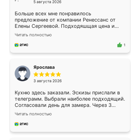
5 августа 2026
Больше всех мне понравилось
предложение от компании Ренессанс от
Елены Сергеевой. Подходяшщая цена и
короткие сроки изготовления. Приехавший
Читать полностью
для замера сотрудник Владислав
предложил по моему эскизу самый
1
подходящий вариант шкафа. Немного его
видоизменил, получилось даже лучше, чем
я хотела.
Ярослава
3 августа 2026
Кухню здесь заказали. Эскизы прислали в
телеграмм. Выбрали наиболее подходящий.
Согласовали день для замера. Через 3
недели кухня была уже готова. Остались
Читать полностью
довольны работой. Спасибо Ренессанс
мебель за качественную работу!