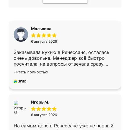
Мальвина
6 августа 2026
Заказывала кухню в Ренессанс, осталась
очень довольна. Менеджер всё быстро
посчитала, на вопросы отвечала сразу.
Замерщик приехал в субботу, подошёл к
Читать полностью
делу со всей ответственностью. Собрали
за день, ребята работали аккуратно, даже
пыли почти не было. Качество отличное,
ящики ходят плавно, ничего не скрипит.
Всё подошло как влитое.
Игорь М.
6 августа 2026
На самом деле в Ренессанс уже не первый