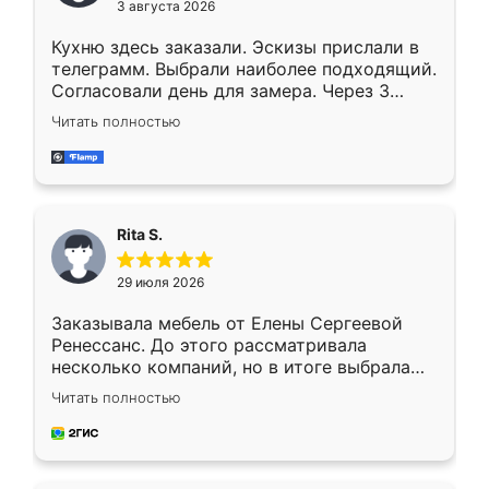
3 августа 2026
Кухню здесь заказали. Эскизы прислали в
телеграмм. Выбрали наиболее подходящий.
Согласовали день для замера. Через 3
недели кухня была уже готова. Остались
Читать полностью
довольны работой. Спасибо Ренессанс
мебель за качественную работу!
Rita S.
29 июля 2026
Заказывала мебель от Елены Сергеевой
Ренессанс. До этого рассматривала
несколько компаний, но в итоге выбрала
эту. Сначала обговорили условия, потом
Читать полностью
приехал замерщик, всё спокойно объяснил
и снял размеры. Изготовили в срок, с
доставкой тоже никаких проблем не
возникло. Сборку выполнили аккуратно,