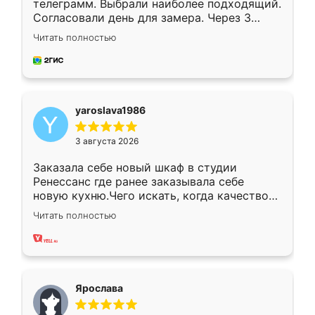
телеграмм. Выбрали наиболее подходящий.
Согласовали день для замера. Через 3
недели кухня была уже готова. Остались
Читать полностью
довольны работой. Спасибо Ренессанс
мебель за качественную работу!
yaroslava1986
3 августа 2026
Заказала себе новый шкаф в студии
Ренессанс где ранее заказывала себе
новую кухню.Чего искать, когда качеством
вполне довольна. Служит кухня уже почти
Читать полностью
два года, нареканий нет.
Ярослава