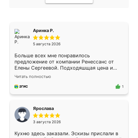
Аринка Р.
5 августа 2026
Больше всех мне понравилось
предложение от компании Ренессанс от
Елены Сергеевой. Подходяшщая цена и
короткие сроки изготовления. Приехавший
Читать полностью
для замера сотрудник Владислав
предложил по моему эскизу самый
1
подходящий вариант шкафа. Немного его
видоизменил, получилось даже лучше, чем
я хотела.
Ярослава
3 августа 2026
Кухню здесь заказали. Эскизы прислали в