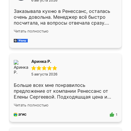
6 августа 2026
мебели буду заказывать только здесь.
Заказывала кухню в Ренессанс, осталась
очень довольна. Менеджер всё быстро
посчитала, на вопросы отвечала сразу.
Замерщик приехал в субботу, подошёл к
Читать полностью
делу со всей ответственностью. Собрали
за день, ребята работали аккуратно, даже
пыли почти не было. Качество отличное,
ящики ходят плавно, ничего не скрипит.
Всё подошло как влитое.
Аринка Р.
5 августа 2026
Больше всех мне понравилось
предложение от компании Ренессанс от
Елены Сергеевой. Подходяшщая цена и
короткие сроки изготовления. Приехавший
Читать полностью
для замера сотрудник Владислав
предложил по моему эскизу самый
1
подходящий вариант шкафа. Немного его
видоизменил, получилось даже лучше, чем