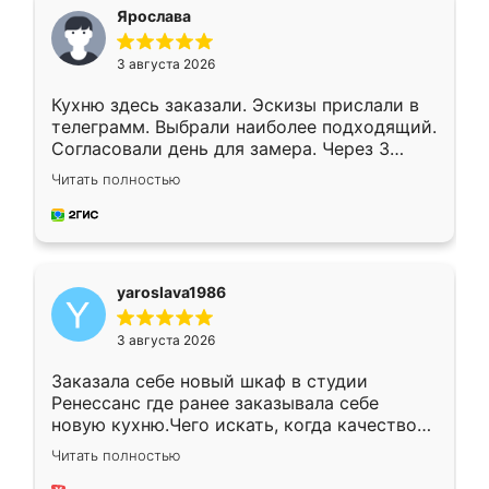
я хотела.
Ярослава
3 августа 2026
Кухню здесь заказали. Эскизы прислали в
телеграмм. Выбрали наиболее подходящий.
Согласовали день для замера. Через 3
недели кухня была уже готова. Остались
Читать полностью
довольны работой. Спасибо Ренессанс
мебель за качественную работу!
yaroslava1986
3 августа 2026
Заказала себе новый шкаф в студии
Ренессанс где ранее заказывала себе
новую кухню.Чего искать, когда качеством
вполне довольна. Служит кухня уже почти
Читать полностью
два года, нареканий нет.