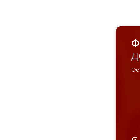
Ф
Д
Ост