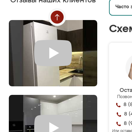
Отзывы наших клиентов
Часто 
Схе
Оста
Позвон
8 (
8 (
8 (
Или оставь