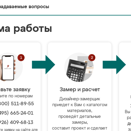
задаваемые вопросы
ма работы
вьте заявку
Замер и расчет
ите по номерам
Дизайнер-замерщик
800) 511-89-55
приедет к Вам с каталогом
материалов,
Вы
495) 665-24-01
проведёт детальные
р
926) 409-68-13
замеры,
д
составит проект и сделает
з
те заявку на сайте для