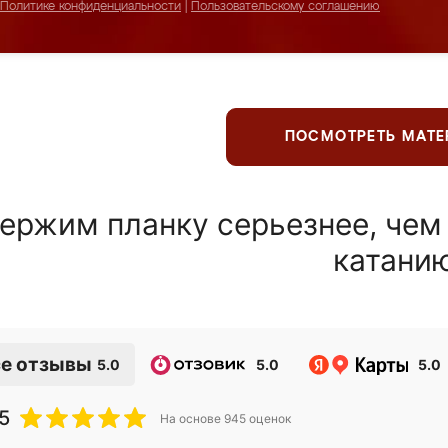
Политике конфиденциальности
|
Пользовательскому соглашению
ПОСМОТРЕТЬ МАТ
ержим планку серьезнее, чем
катани
е отзывы
5.0
5.0
5.0
5
На основе
945
оценок