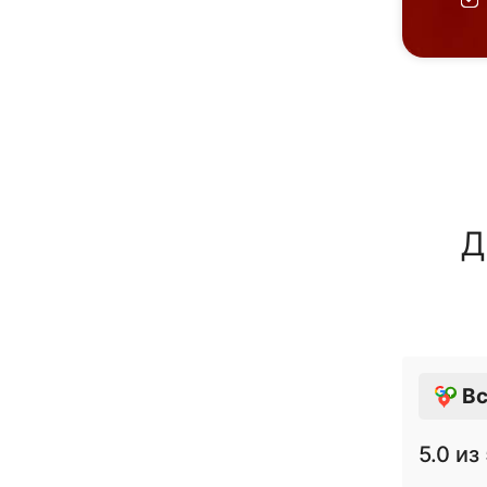
Д
Вс
5.0
из 