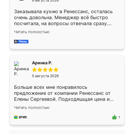
6 августа 2026
мебели буду заказывать только здесь.
Заказывала кухню в Ренессанс, осталась
очень довольна. Менеджер всё быстро
посчитала, на вопросы отвечала сразу.
Замерщик приехал в субботу, подошёл к
Читать полностью
делу со всей ответственностью. Собрали
за день, ребята работали аккуратно, даже
пыли почти не было. Качество отличное,
ящики ходят плавно, ничего не скрипит.
Всё подошло как влитое.
Аринка Р.
5 августа 2026
Больше всех мне понравилось
предложение от компании Ренессанс от
Елены Сергеевой. Подходяшщая цена и
короткие сроки изготовления. Приехавший
Читать полностью
для замера сотрудник Владислав
предложил по моему эскизу самый
1
подходящий вариант шкафа. Немного его
видоизменил, получилось даже лучше, чем