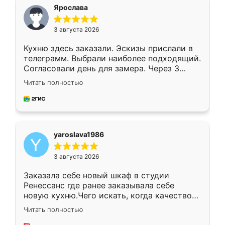
я хотела.
Ярослава
3 августа 2026
Кухню здесь заказали. Эскизы прислали в
телеграмм. Выбрали наиболее подходящий.
Согласовали день для замера. Через 3
недели кухня была уже готова. Остались
Читать полностью
довольны работой. Спасибо Ренессанс
мебель за качественную работу!
yaroslava1986
3 августа 2026
Заказала себе новый шкаф в студии
Ренессанс где ранее заказывала себе
новую кухню.Чего искать, когда качеством
вполне довольна. Служит кухня уже почти
Читать полностью
два года, нареканий нет.