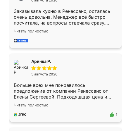
6 августа 2026
мебели буду заказывать только здесь.
Заказывала кухню в Ренессанс, осталась
очень довольна. Менеджер всё быстро
посчитала, на вопросы отвечала сразу.
Замерщик приехал в субботу, подошёл к
Читать полностью
делу со всей ответственностью. Собрали
за день, ребята работали аккуратно, даже
пыли почти не было. Качество отличное,
ящики ходят плавно, ничего не скрипит.
Всё подошло как влитое.
Аринка Р.
5 августа 2026
Больше всех мне понравилось
предложение от компании Ренессанс от
Елены Сергеевой. Подходяшщая цена и
короткие сроки изготовления. Приехавший
Читать полностью
для замера сотрудник Владислав
предложил по моему эскизу самый
1
подходящий вариант шкафа. Немного его
видоизменил, получилось даже лучше, чем