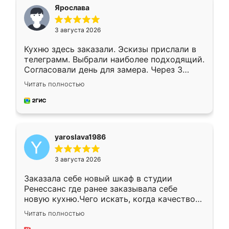
я хотела.
Ярослава
3 августа 2026
Кухню здесь заказали. Эскизы прислали в
телеграмм. Выбрали наиболее подходящий.
Согласовали день для замера. Через 3
недели кухня была уже готова. Остались
Читать полностью
довольны работой. Спасибо Ренессанс
мебель за качественную работу!
yaroslava1986
3 августа 2026
Заказала себе новый шкаф в студии
Ренессанс где ранее заказывала себе
новую кухню.Чего искать, когда качеством
вполне довольна. Служит кухня уже почти
Читать полностью
два года, нареканий нет.