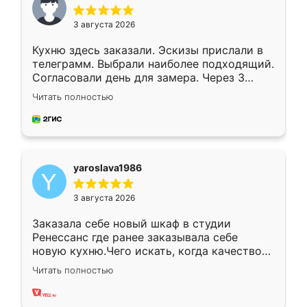
3 августа 2026
Кухню здесь заказали. Эскизы прислали в
телеграмм. Выбрали наиболее подходящий.
Согласовали день для замера. Через 3
недели кухня была уже готова. Остались
Читать полностью
довольны работой. Спасибо Ренессанс
мебель за качественную работу!
yaroslava1986
3 августа 2026
Заказала себе новый шкаф в студии
Ренессанс где ранее заказывала себе
новую кухню.Чего искать, когда качеством
вполне довольна. Служит кухня уже почти
Читать полностью
два года, нареканий нет.