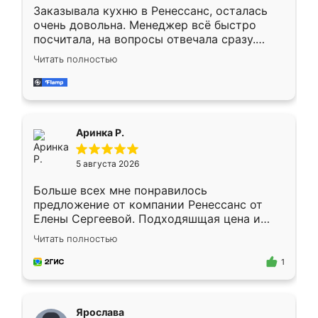
Заказывала кухню в Ренессанс, осталась
очень довольна. Менеджер всё быстро
посчитала, на вопросы отвечала сразу.
Замерщик приехал в субботу, подошёл к
Читать полностью
делу со всей ответственностью. Собрали
за день, ребята работали аккуратно, даже
пыли почти не было. Качество отличное,
ящики ходят плавно, ничего не скрипит.
Всё подошло как влитое.
Аринка Р.
5 августа 2026
Больше всех мне понравилось
предложение от компании Ренессанс от
Елены Сергеевой. Подходяшщая цена и
короткие сроки изготовления. Приехавший
Читать полностью
для замера сотрудник Владислав
предложил по моему эскизу самый
1
подходящий вариант шкафа. Немного его
видоизменил, получилось даже лучше, чем
я хотела.
Ярослава