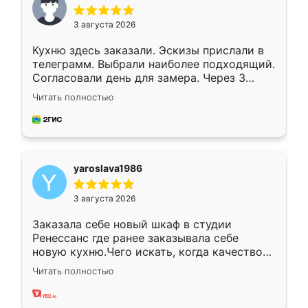
3 августа 2026
Кухню здесь заказали. Эскизы прислали в
телеграмм. Выбрали наиболее подходящий.
Согласовали день для замера. Через 3
недели кухня была уже готова. Остались
Читать полностью
довольны работой. Спасибо Ренессанс
мебель за качественную работу!
yaroslava1986
3 августа 2026
Заказала себе новый шкаф в студии
Ренессанс где ранее заказывала себе
новую кухню.Чего искать, когда качеством
вполне довольна. Служит кухня уже почти
Читать полностью
два года, нареканий нет.