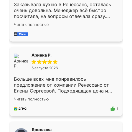
Заказывала кухню в Ренессанс, осталась
очень довольна. Менеджер всё быстро
посчитала, на вопросы отвечала сразу.
Замерщик приехал в субботу, подошёл к
Читать полностью
делу со всей ответственностью. Собрали
за день, ребята работали аккуратно, даже
пыли почти не было. Качество отличное,
ящики ходят плавно, ничего не скрипит.
Всё подошло как влитое.
Аринка Р.
5 августа 2026
Больше всех мне понравилось
предложение от компании Ренессанс от
Елены Сергеевой. Подходяшщая цена и
короткие сроки изготовления. Приехавший
Читать полностью
для замера сотрудник Владислав
предложил по моему эскизу самый
1
подходящий вариант шкафа. Немного его
видоизменил, получилось даже лучше, чем
я хотела.
Ярослава