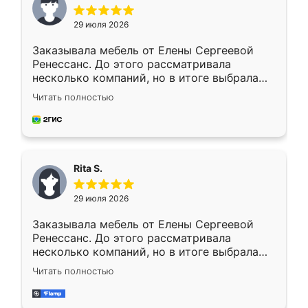
29 июля 2026
Заказывала мебель от Елены Сергеевой
Ренессанс. До этого рассматривала
несколько компаний, но в итоге выбрала
эту. Сначала обговорили условия, потом
Читать полностью
приехал замерщик, всё спокойно объяснил
и снял размеры. Изготовили в срок, с
доставкой тоже никаких проблем не
возникло. Сборку выполнили аккуратно,
мебель сразу встала на свое место без
Rita S.
каких-либо доработок. Качеством осталась
довольна, все выглядит так, как и ожидала.
29 июля 2026
Заказывала мебель от Елены Сергеевой
Ренессанс. До этого рассматривала
несколько компаний, но в итоге выбрала
эту. Сначала обговорили условия, потом
Читать полностью
приехал замерщик, всё спокойно объяснил
и снял размеры. Изготовили в срок, с
доставкой тоже никаких проблем не