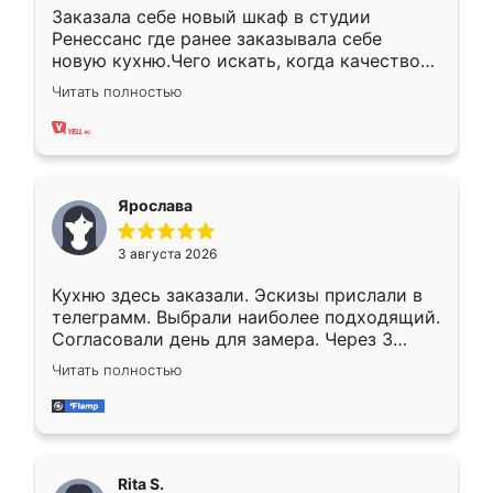
Заказала себе новый шкаф в студии
Ренессанс где ранее заказывала себе
новую кухню.Чего искать, когда качеством
вполне довольна. Служит кухня уже почти
Читать полностью
два года, нареканий нет.
Ярослава
3 августа 2026
Кухню здесь заказали. Эскизы прислали в
телеграмм. Выбрали наиболее подходящий.
Согласовали день для замера. Через 3
недели кухня была уже готова. Остались
Читать полностью
довольны работой. Спасибо Ренессанс
мебель за качественную работу!
Rita S.