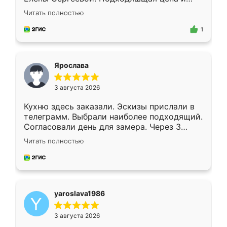
короткие сроки изготовления. Приехавший
Читать полностью
для замера сотрудник Владислав
предложил по моему эскизу самый
1
подходящий вариант шкафа. Немного его
видоизменил, получилось даже лучше, чем
я хотела.
Ярослава
3 августа 2026
Кухню здесь заказали. Эскизы прислали в
телеграмм. Выбрали наиболее подходящий.
Согласовали день для замера. Через 3
недели кухня была уже готова. Остались
Читать полностью
довольны работой. Спасибо Ренессанс
мебель за качественную работу!
yaroslava1986
3 августа 2026