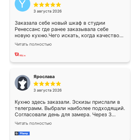
3 августа 2026
Заказала себе новый шкаф в студии
Ренессанс где ранее заказывала себе
новую кухню.Чего искать, когда качеством
вполне довольна. Служит кухня уже почти
Читать полностью
два года, нареканий нет.
Ярослава
3 августа 2026
Кухню здесь заказали. Эскизы прислали в
телеграмм. Выбрали наиболее подходящий.
Согласовали день для замера. Через 3
недели кухня была уже готова. Остались
Читать полностью
довольны работой. Спасибо Ренессанс
мебель за качественную работу!