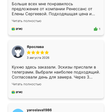
Больше всех мне понравилось
предложение от компании Ренессанс от
Елены Сергеевой. Подходяшщая цена и
короткие сроки изготовления. Приехавший
Читать полностью
для замера сотрудник Владислав
предложил по моему эскизу самый
1
подходящий вариант шкафа. Немного его
видоизменил, получилось даже лучше, чем
я хотела.
Ярослава
3 августа 2026
Кухню здесь заказали. Эскизы прислали в
телеграмм. Выбрали наиболее подходящий.
Согласовали день для замера. Через 3
недели кухня была уже готова. Остались
Читать полностью
довольны работой. Спасибо Ренессанс
мебель за качественную работу!
yaroslava1986