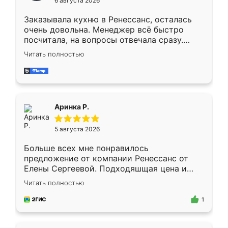
6 августа 2026
мебели буду заказывать только здесь.
Заказывала кухню в Ренессанс, осталась
очень довольна. Менеджер всё быстро
посчитала, на вопросы отвечала сразу.
Замерщик приехал в субботу, подошёл к
Читать полностью
делу со всей ответственностью. Собрали
за день, ребята работали аккуратно, даже
пыли почти не было. Качество отличное,
ящики ходят плавно, ничего не скрипит.
Всё подошло как влитое.
Аринка Р.
5 августа 2026
Больше всех мне понравилось
предложение от компании Ренессанс от
Елены Сергеевой. Подходяшщая цена и
короткие сроки изготовления. Приехавший
Читать полностью
для замера сотрудник Владислав
предложил по моему эскизу самый
1
подходящий вариант шкафа. Немного его
видоизменил, получилось даже лучше, чем