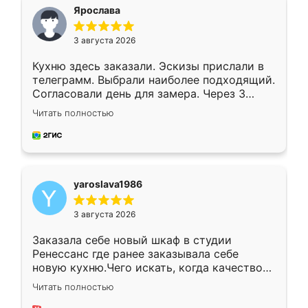
я хотела.
Ярослава
3 августа 2026
Кухню здесь заказали. Эскизы прислали в
телеграмм. Выбрали наиболее подходящий.
Согласовали день для замера. Через 3
недели кухня была уже готова. Остались
Читать полностью
довольны работой. Спасибо Ренессанс
мебель за качественную работу!
yaroslava1986
3 августа 2026
Заказала себе новый шкаф в студии
Ренессанс где ранее заказывала себе
новую кухню.Чего искать, когда качеством
вполне довольна. Служит кухня уже почти
Читать полностью
два года, нареканий нет.