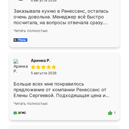
6 августа 2026
мебели буду заказывать только здесь.
Заказывала кухню в Ренессанс, осталась
очень довольна. Менеджер всё быстро
посчитала, на вопросы отвечала сразу.
Замерщик приехал в субботу, подошёл к
Читать полностью
делу со всей ответственностью. Собрали
за день, ребята работали аккуратно, даже
пыли почти не было. Качество отличное,
ящики ходят плавно, ничего не скрипит.
Всё подошло как влитое.
Аринка Р.
5 августа 2026
Больше всех мне понравилось
предложение от компании Ренессанс от
Елены Сергеевой. Подходяшщая цена и
короткие сроки изготовления. Приехавший
Читать полностью
для замера сотрудник Владислав
предложил по моему эскизу самый
1
подходящий вариант шкафа. Немного его
видоизменил, получилось даже лучше, чем