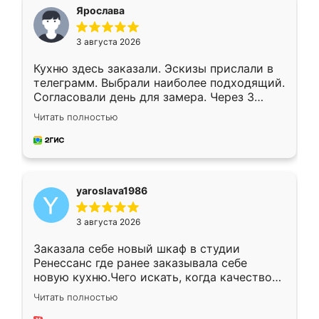
я хотела.
Ярослава
3 августа 2026
Кухню здесь заказали. Эскизы прислали в
телеграмм. Выбрали наиболее подходящий.
Согласовали день для замера. Через 3
недели кухня была уже готова. Остались
Читать полностью
довольны работой. Спасибо Ренессанс
мебель за качественную работу!
yaroslava1986
3 августа 2026
Заказала себе новый шкаф в студии
Ренессанс где ранее заказывала себе
новую кухню.Чего искать, когда качеством
вполне довольна. Служит кухня уже почти
Читать полностью
два года, нареканий нет.