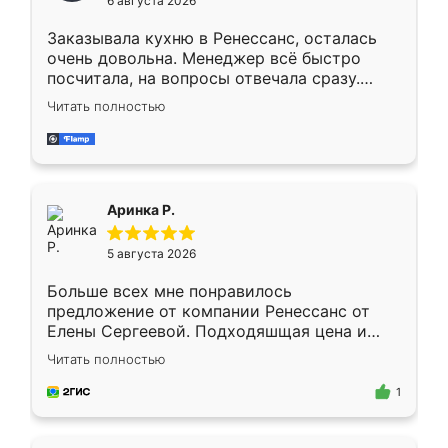
6 августа 2026
мебели буду заказывать только здесь.
Заказывала кухню в Ренессанс, осталась
очень довольна. Менеджер всё быстро
посчитала, на вопросы отвечала сразу.
Замерщик приехал в субботу, подошёл к
Читать полностью
делу со всей ответственностью. Собрали
за день, ребята работали аккуратно, даже
пыли почти не было. Качество отличное,
ящики ходят плавно, ничего не скрипит.
Всё подошло как влитое.
Аринка Р.
5 августа 2026
Больше всех мне понравилось
предложение от компании Ренессанс от
Елены Сергеевой. Подходяшщая цена и
короткие сроки изготовления. Приехавший
Читать полностью
для замера сотрудник Владислав
предложил по моему эскизу самый
1
подходящий вариант шкафа. Немного его
видоизменил, получилось даже лучше, чем