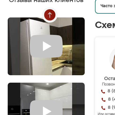
Отзывы наших клиентов
Часто 
Схе
Оста
Позвон
8 (
8 (
8 (
Или оставь