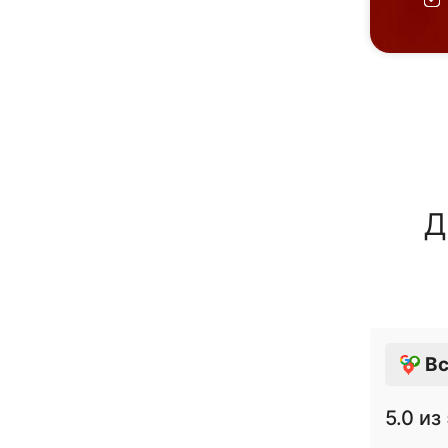
Д
Вс
5.0
из 