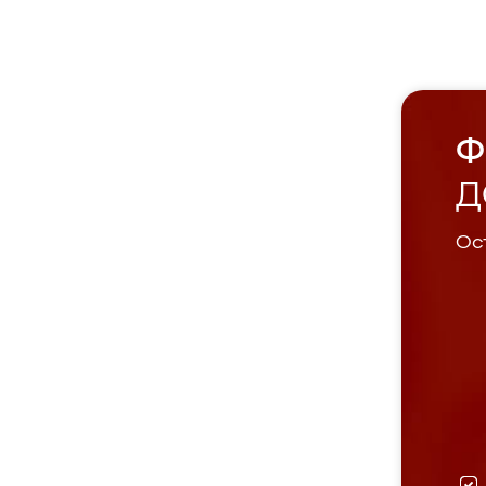
Ф
Д
Ост