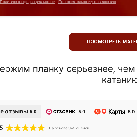
Политике конфиденциальности
|
Пользовательскому соглашению
ПОСМОТРЕТЬ МАТ
ержим планку серьезнее, чем
катани
е отзывы
5.0
5.0
5.0
5
На основе
945
оценок