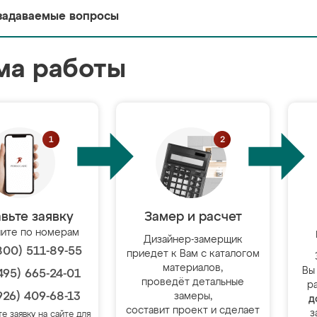
задаваемые вопросы
ма работы
вьте заявку
Замер и расчет
ите по номерам
Дизайнер-замерщик
800) 511-89-55
приедет к Вам с каталогом
материалов,
Вы
495) 665-24-01
проведёт детальные
р
926) 409-68-13
замеры,
д
составит проект и сделает
з
те заявку на сайте для