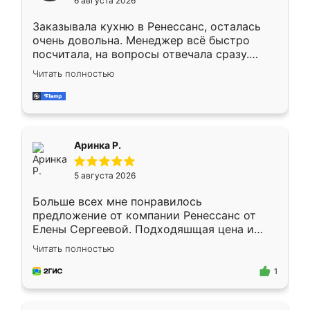
6 августа 2026
мебели буду заказывать только здесь.
Заказывала кухню в Ренессанс, осталась
очень довольна. Менеджер всё быстро
посчитала, на вопросы отвечала сразу.
Замерщик приехал в субботу, подошёл к
Читать полностью
делу со всей ответственностью. Собрали
за день, ребята работали аккуратно, даже
пыли почти не было. Качество отличное,
ящики ходят плавно, ничего не скрипит.
Всё подошло как влитое.
Аринка Р.
5 августа 2026
Больше всех мне понравилось
предложение от компании Ренессанс от
Елены Сергеевой. Подходяшщая цена и
короткие сроки изготовления. Приехавший
Читать полностью
для замера сотрудник Владислав
предложил по моему эскизу самый
1
подходящий вариант шкафа. Немного его
видоизменил, получилось даже лучше, чем