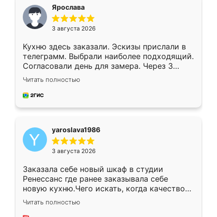
я хотела.
Ярослава
3 августа 2026
Кухню здесь заказали. Эскизы прислали в
телеграмм. Выбрали наиболее подходящий.
Согласовали день для замера. Через 3
недели кухня была уже готова. Остались
Читать полностью
довольны работой. Спасибо Ренессанс
мебель за качественную работу!
yaroslava1986
3 августа 2026
Заказала себе новый шкаф в студии
Ренессанс где ранее заказывала себе
новую кухню.Чего искать, когда качеством
вполне довольна. Служит кухня уже почти
Читать полностью
два года, нареканий нет.