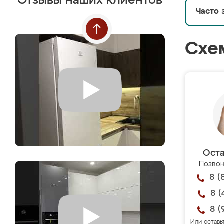
Отзывы наших клиентов
Часто 
Схе
Оста
Позвон
8 (
8 (
8 (
Или оставь