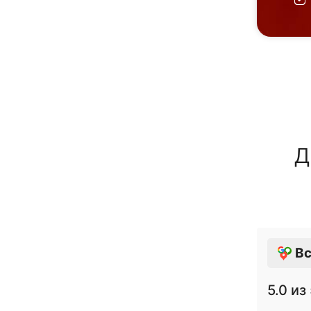
Д
Вс
5.0
из 