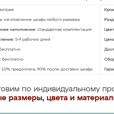
витраж
Кром
ы:
изготовление шкафа любого размера
Разд
ннее наполнение:
стандартная комплектация
Цвет
вление:
5-7 рабочих дней
Цена
бесплатно
Дост
:
бесплатно
Сбор
10% предоплата, 90% после доставки шкафа
Гара
товим по индивидуальному про
е размеры, цвета и материа