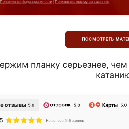
Политике конфиденциальности
|
Пользовательскому соглашению
ПОСМОТРЕТЬ МАТ
ержим планку серьезнее, чем
катани
е отзывы
5.0
5.0
5.0
5
На основе
945
оценок