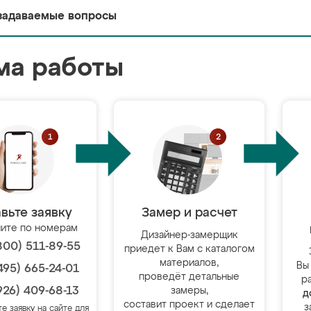
задаваемые вопросы
ма работы
вьте заявку
Замер и расчет
ите по номерам
Дизайнер-замерщик
800) 511-89-55
приедет к Вам с каталогом
материалов,
Вы
495) 665-24-01
проведёт детальные
р
926) 409-68-13
замеры,
д
составит проект и сделает
з
те заявку на сайте для