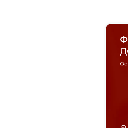
Ф
Д
Ост