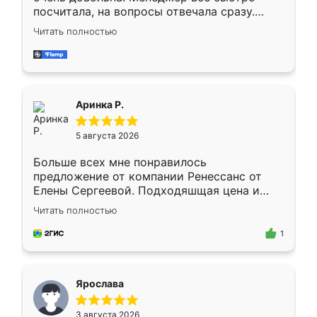
посчитала, на вопросы отвечала сразу.
Замерщик приехал в субботу, подошёл к
Читать полностью
делу со всей ответственностью. Собрали
за день, ребята работали аккуратно, даже
пыли почти не было. Качество отличное,
ящики ходят плавно, ничего не скрипит.
Всё подошло как влитое.
Аринка Р.
5 августа 2026
Больше всех мне понравилось
предложение от компании Ренессанс от
Елены Сергеевой. Подходяшщая цена и
короткие сроки изготовления. Приехавший
Читать полностью
для замера сотрудник Владислав
предложил по моему эскизу самый
1
подходящий вариант шкафа. Немного его
видоизменил, получилось даже лучше, чем
я хотела.
Ярослава
3 августа 2026