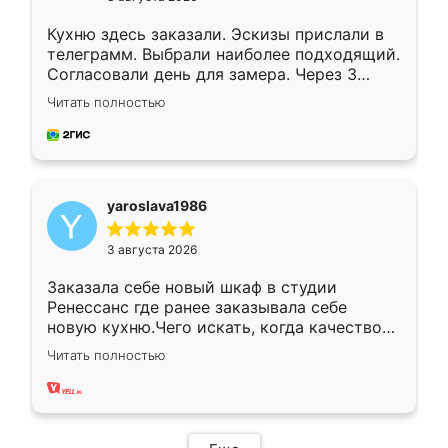
Кухню здесь заказали. Эскизы прислали в
телеграмм. Выбрали наиболее подходящий.
Согласовали день для замера. Через 3
недели кухня была уже готова. Остались
Читать полностью
довольны работой. Спасибо Ренессанс
мебель за качественную работу!
yaroslava1986
3 августа 2026
Заказала себе новый шкаф в студии
Ренессанс где ранее заказывала себе
новую кухню.Чего искать, когда качеством
вполне довольна. Служит кухня уже почти
Читать полностью
два года, нареканий нет.