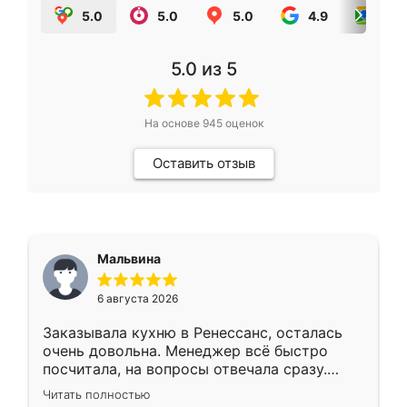
5.0
5.0
5.0
4.9
5.0
5.0
из 5
На основе
945
оценок
Оставить отзыв
Мальвина
6 августа 2026
Заказывала кухню в Ренессанс, осталась
очень довольна. Менеджер всё быстро
посчитала, на вопросы отвечала сразу.
Замерщик приехал в субботу, подошёл к
Читать полностью
делу со всей ответственностью. Собрали