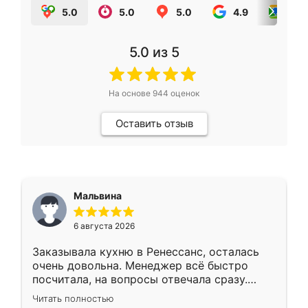
5.0
5.0
5.0
4.9
5.0
5.0
из 5
На основе
944
оценок
Оставить отзыв
Мальвина
6 августа 2026
Заказывала кухню в Ренессанс, осталась
очень довольна. Менеджер всё быстро
посчитала, на вопросы отвечала сразу.
Замерщик приехал в субботу, подошёл к
Читать полностью
делу со всей ответственностью. Собрали