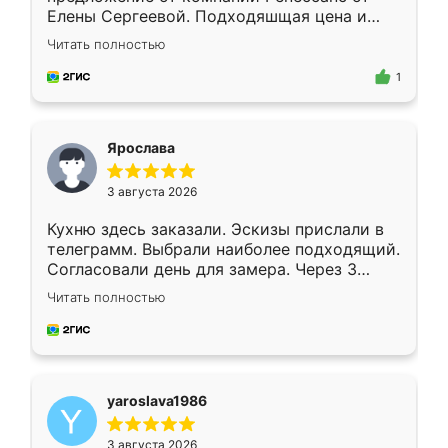
Елены Сергеевой. Подходяшщая цена и
короткие сроки изготовления. Приехавший
Читать полностью
для замера сотрудник Владислав
предложил по моему эскизу самый
1
подходящий вариант шкафа. Немного его
видоизменил, получилось даже лучше, чем
я хотела.
Ярослава
3 августа 2026
Кухню здесь заказали. Эскизы прислали в
телеграмм. Выбрали наиболее подходящий.
Согласовали день для замера. Через 3
недели кухня была уже готова. Остались
Читать полностью
довольны работой. Спасибо Ренессанс
мебель за качественную работу!
yaroslava1986
3 августа 2026