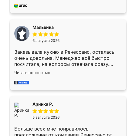
за день, ребята работали аккуратно, даже
пыли почти не было. Качество отличное,
ящики ходят плавно, ничего не скрипит.
Всё подошло как влитое.
Мальвина
6 августа 2026
Заказывала кухню в Ренессанс, осталась
очень довольна. Менеджер всё быстро
посчитала, на вопросы отвечала сразу.
Замерщик приехал в субботу, подошёл к
Читать полностью
делу со всей ответственностью. Собрали
за день, ребята работали аккуратно, даже
пыли почти не было. Качество отличное,
ящики ходят плавно, ничего не скрипит.
Всё подошло как влитое.
Аринка Р.
5 августа 2026
Больше всех мне понравилось
предложение от компании Ренессанс от