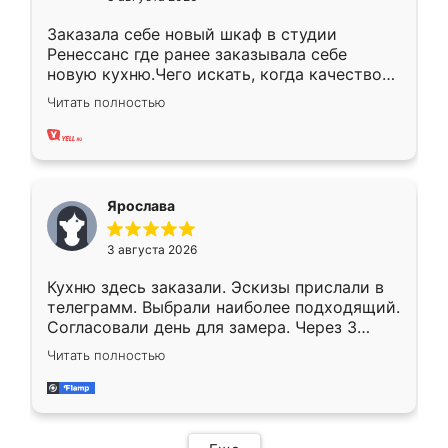
Заказала себе новый шкаф в студии
Ренессанс где ранее заказывала себе
новую кухню.Чего искать, когда качеством
вполне довольна. Служит кухня уже почти
Читать полностью
два года, нареканий нет.
Ярослава
3 августа 2026
Кухню здесь заказали. Эскизы прислали в
телеграмм. Выбрали наиболее подходящий.
Согласовали день для замера. Через 3
недели кухня была уже готова. Остались
Читать полностью
довольны работой. Спасибо Ренессанс
мебель за качественную работу!