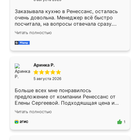
мебели буду заказывать только здесь.
Заказывала кухню в Ренессанс, осталась
очень довольна. Менеджер всё быстро
посчитала, на вопросы отвечала сразу.
Замерщик приехал в субботу, подошёл к
Читать полностью
делу со всей ответственностью. Собрали
за день, ребята работали аккуратно, даже
пыли почти не было. Качество отличное,
ящики ходят плавно, ничего не скрипит.
Всё подошло как влитое.
Аринка Р.
5 августа 2026
Больше всех мне понравилось
предложение от компании Ренессанс от
Елены Сергеевой. Подходяшщая цена и
короткие сроки изготовления. Приехавший
Читать полностью
для замера сотрудник Владислав
предложил по моему эскизу самый
1
подходящий вариант шкафа. Немного его
видоизменил, получилось даже лучше, чем