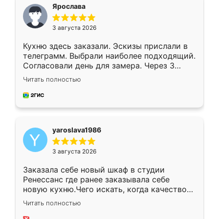
я хотела.
Ярослава
3 августа 2026
Кухню здесь заказали. Эскизы прислали в
телеграмм. Выбрали наиболее подходящий.
Согласовали день для замера. Через 3
недели кухня была уже готова. Остались
Читать полностью
довольны работой. Спасибо Ренессанс
мебель за качественную работу!
yaroslava1986
3 августа 2026
Заказала себе новый шкаф в студии
Ренессанс где ранее заказывала себе
новую кухню.Чего искать, когда качеством
вполне довольна. Служит кухня уже почти
Читать полностью
два года, нареканий нет.