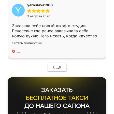
yaroslava1986
3 августа 2026
Заказала себе новый шкаф в студии
Ренессанс где ранее заказывала себе
новую кухню.Чего искать, когда качеством
вполне довольна. Служит кухня уже почти
Читать полностью
два года, нареканий нет.
Еще
ЗАКАЗАТЬ
БЕСПЛАТНОЕ ТАКСИ
ДО НАШЕГО САЛОНА