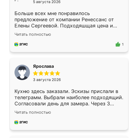
5 августа 2026
Больше всех мне понравилось
предложение от компании Ренессанс от
Елены Сергеевой. Подходяшщая цена и
короткие сроки изготовления. Приехавший
Читать полностью
для замера сотрудник Владислав
предложил по моему эскизу самый
1
подходящий вариант шкафа. Немного его
видоизменил, получилось даже лучше, чем
я хотела.
Ярослава
3 августа 2026
Кухню здесь заказали. Эскизы прислали в
телеграмм. Выбрали наиболее подходящий.
Согласовали день для замера. Через 3
недели кухня была уже готова. Остались
Читать полностью
довольны работой. Спасибо Ренессанс
мебель за качественную работу!