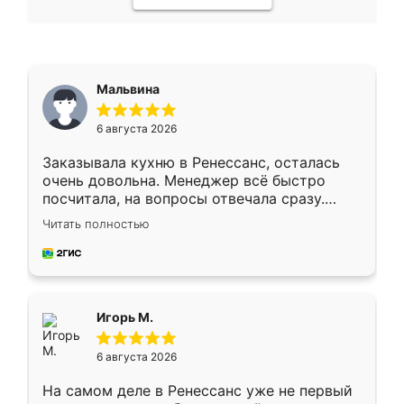
Мальвина
6 августа 2026
Заказывала кухню в Ренессанс, осталась
очень довольна. Менеджер всё быстро
посчитала, на вопросы отвечала сразу.
Замерщик приехал в субботу, подошёл к
Читать полностью
делу со всей ответственностью. Собрали
за день, ребята работали аккуратно, даже
пыли почти не было. Качество отличное,
ящики ходят плавно, ничего не скрипит.
Всё подошло как влитое.
Игорь М.
6 августа 2026
На самом деле в Ренессанс уже не первый