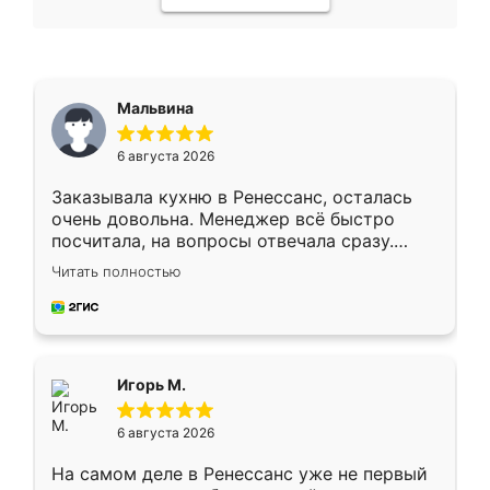
Мальвина
6 августа 2026
Заказывала кухню в Ренессанс, осталась
очень довольна. Менеджер всё быстро
посчитала, на вопросы отвечала сразу.
Замерщик приехал в субботу, подошёл к
Читать полностью
делу со всей ответственностью. Собрали
за день, ребята работали аккуратно, даже
пыли почти не было. Качество отличное,
ящики ходят плавно, ничего не скрипит.
Всё подошло как влитое.
Игорь М.
6 августа 2026
На самом деле в Ренессанс уже не первый