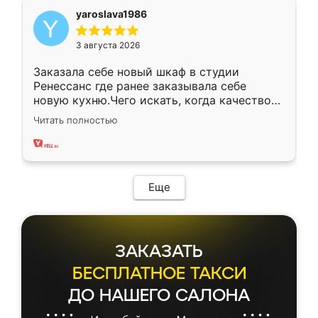
yaroslava1986
3 августа 2026
Заказала себе новый шкаф в студии
Ренессанс где ранее заказывала себе
новую кухню.Чего искать, когда качеством
вполне довольна. Служит кухня уже почти
Читать полностью
два года, нареканий нет.
Еще
ЗАКАЗАТЬ
БЕСПЛАТНОЕ ТАКСИ
ДО НАШЕГО САЛОНА