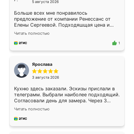
5 августа 2026
Больше всех мне понравилось
предложение от компании Ренессанс от
Елены Сергеевой. Подходяшщая цена и
короткие сроки изготовления. Приехавший
Читать полностью
для замера сотрудник Владислав
предложил по моему эскизу самый
1
подходящий вариант шкафа. Немного его
видоизменил, получилось даже лучше, чем
я хотела.
Ярослава
3 августа 2026
Кухню здесь заказали. Эскизы прислали в
телеграмм. Выбрали наиболее подходящий.
Согласовали день для замера. Через 3
недели кухня была уже готова. Остались
Читать полностью
довольны работой. Спасибо Ренессанс
мебель за качественную работу!