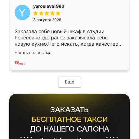
yaroslava1986
3 августа 2026
Заказала себе новый шкаф в студии
Ренессанс где ранее заказывала себе
новую кухню.Чего искать, когда качеством
вполне довольна. Служит кухня уже почти
Читать полностью
два года, нареканий нет.
Еще
ЗАКАЗАТЬ
БЕСПЛАТНОЕ ТАКСИ
ДО НАШЕГО САЛОНА