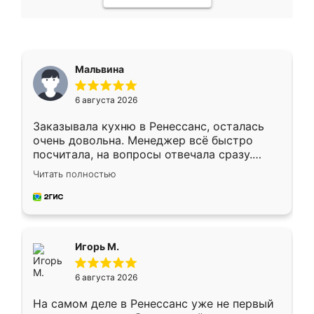
Мальвина
6 августа 2026
Заказывала кухню в Ренессанс, осталась
очень довольна. Менеджер всё быстро
посчитала, на вопросы отвечала сразу.
Замерщик приехал в субботу, подошёл к
Читать полностью
делу со всей ответственностью. Собрали
за день, ребята работали аккуратно, даже
пыли почти не было. Качество отличное,
ящики ходят плавно, ничего не скрипит.
Всё подошло как влитое.
Игорь М.
6 августа 2026
На самом деле в Ренессанс уже не первый