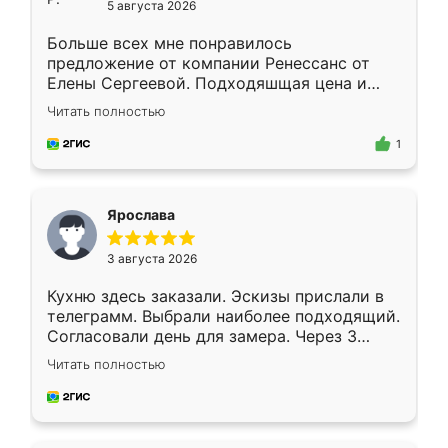
5 августа 2026
Больше всех мне понравилось
предложение от компании Ренессанс от
Елены Сергеевой. Подходяшщая цена и
короткие сроки изготовления. Приехавший
Читать полностью
для замера сотрудник Владислав
предложил по моему эскизу самый
1
подходящий вариант шкафа. Немного его
видоизменил, получилось даже лучше, чем
я хотела.
Ярослава
3 августа 2026
Кухню здесь заказали. Эскизы прислали в
телеграмм. Выбрали наиболее подходящий.
Согласовали день для замера. Через 3
недели кухня была уже готова. Остались
Читать полностью
довольны работой. Спасибо Ренессанс
мебель за качественную работу!