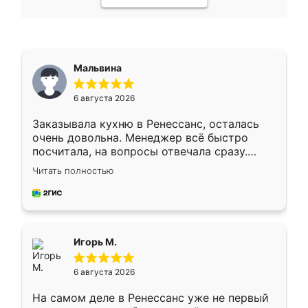
Мальвина
6 августа 2026
Заказывала кухню в Ренессанс, осталась
очень довольна. Менеджер всё быстро
посчитала, на вопросы отвечала сразу.
Замерщик приехал в субботу, подошёл к
Читать полностью
делу со всей ответственностью. Собрали
за день, ребята работали аккуратно, даже
пыли почти не было. Качество отличное,
ящики ходят плавно, ничего не скрипит.
Всё подошло как влитое.
Игорь М.
6 августа 2026
На самом деле в Ренессанс уже не первый