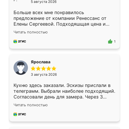
5 августа 2026
Больше всех мне понравилось
предложение от компании Ренессанс от
Елены Сергеевой. Подходяшщая цена и
короткие сроки изготовления. Приехавший
Читать полностью
для замера сотрудник Владислав
предложил по моему эскизу самый
1
подходящий вариант шкафа. Немного его
видоизменил, получилось даже лучше, чем
я хотела.
Ярослава
3 августа 2026
Кухню здесь заказали. Эскизы прислали в
телеграмм. Выбрали наиболее подходящий.
Согласовали день для замера. Через 3
недели кухня была уже готова. Остались
Читать полностью
довольны работой. Спасибо Ренессанс
мебель за качественную работу!