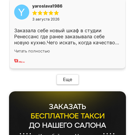
yaroslava1986
3 августа 2026
Заказала себе новый шкаф в студии
Ренессанс где ранее заказывала себе
новую кухню.Чего искать, когда качеством
вполне довольна. Служит кухня уже почти
Читать полностью
два года, нареканий нет.
Еще
ЗАКАЗАТЬ
БЕСПЛАТНОЕ ТАКСИ
ДО НАШЕГО САЛОНА