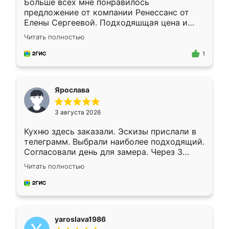
Больше всех мне понравилось
предложение от компании Ренессанс от
Елены Сергеевой. Подходяшщая цена и
короткие сроки изготовления. Приехавший
Читать полностью
для замера сотрудник Владислав
предложил по моему эскизу самый
1
подходящий вариант шкафа. Немного его
видоизменил, получилось даже лучше, чем
я хотела.
Ярослава
3 августа 2026
Кухню здесь заказали. Эскизы прислали в
телеграмм. Выбрали наиболее подходящий.
Согласовали день для замера. Через 3
недели кухня была уже готова. Остались
Читать полностью
довольны работой. Спасибо Ренессанс
мебель за качественную работу!
yaroslava1986