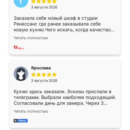
3 августа 2026
Заказала себе новый шкаф в студии
Ренессанс где ранее заказывала себе
новую кухню.Чего искать, когда качеством
вполне довольна. Служит кухня уже почти
Читать полностью
два года, нареканий нет.
Ярослава
3 августа 2026
Кухню здесь заказали. Эскизы прислали в
телеграмм. Выбрали наиболее подходящий.
Согласовали день для замера. Через 3
недели кухня была уже готова. Остались
Читать полностью
довольны работой. Спасибо Ренессанс
мебель за качественную работу!