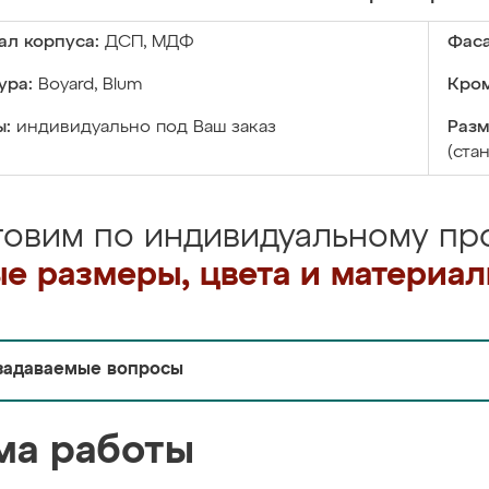
ал корпуса:
ДСП, МДФ
Фаса
ура:
Boyard, Blum
Кром
ы:
индивидуально под Ваш заказ
Разм
(ста
товим по индивидуальному про
е размеры, цвета и материа
задаваемые вопросы
ма работы