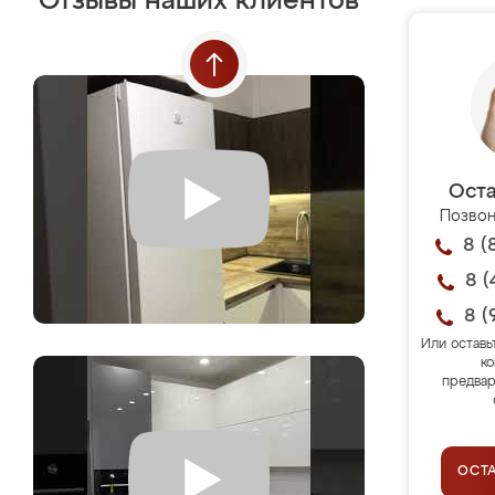
Отзывы наших клиентов
Оста
Позвон
8 (
8 (
8 (
Или оставь
ко
предвар
ОСТ