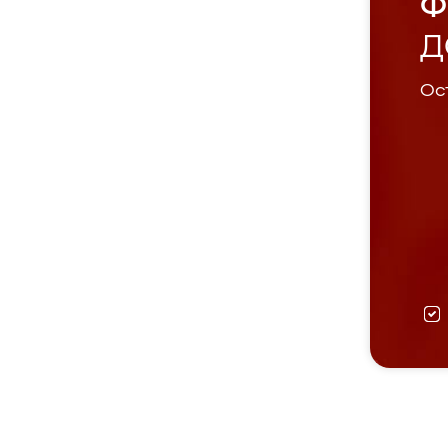
Ф
Д
Ост