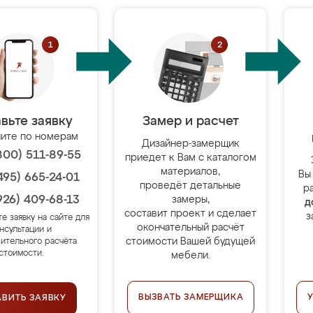
вьте заявку
Замер и расчет
ите по номерам
Дизайнер-замерщик
800) 511-89-55
приедет к Вам с каталогом
материалов,
Вы
495) 665-24-01
проведёт детальные
р
926) 409-68-13
замеры,
д
составит проект и сделает
з
те заявку на сайте для
окончательный расчёт
нсультации и
стоимости Вашей будущей
ительного расчёта
стоимости.
мебели.
ВЫЗВАТЬ ЗАМЕРЩИКА
АВИТЬ ЗАЯВКУ