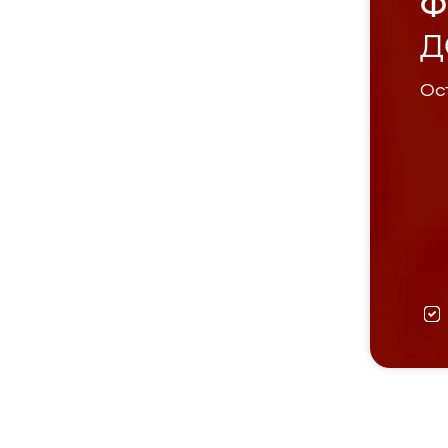
Ф
Д
Ост