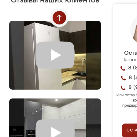
Отзывы наших клиентов
Оста
Позвон
8 (
8 (
8 (
Или оставь
ко
предвар
ОСТ