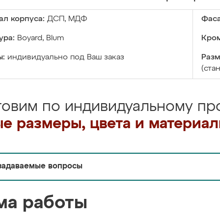
ал корпуса:
ДСП, МДФ
Фаса
ура:
Boyard, Blum
Кром
ы:
индивидуально под Ваш заказ
Разм
(ста
товим по индивидуальному про
е размеры, цвета и материа
задаваемые вопросы
ма работы