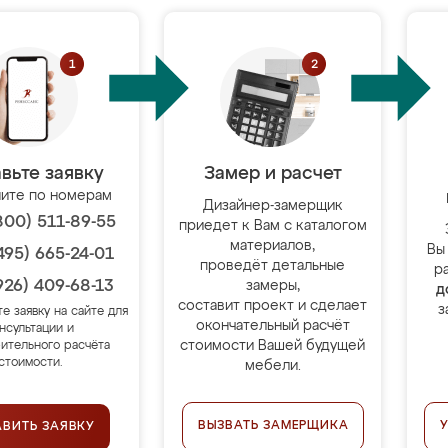
вьте заявку
Замер и расчет
ите по номерам
Дизайнер-замерщик
800) 511-89-55
приедет к Вам с каталогом
материалов,
Вы
495) 665-24-01
проведёт детальные
р
926) 409-68-13
замеры,
д
составит проект и сделает
з
те заявку на сайте для
окончательный расчёт
нсультации и
стоимости Вашей будущей
ительного расчёта
стоимости.
мебели.
ВЫЗВАТЬ ЗАМЕРЩИКА
АВИТЬ ЗАЯВКУ