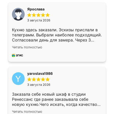
видоизменил, получилось даже лучше, чем
я хотела.
Ярослава
3 августа 2026
Кухню здесь заказали. Эскизы прислали в
телеграмм. Выбрали наиболее подходящий.
Согласовали день для замера. Через 3
недели кухня была уже готова. Остались
Читать полностью
довольны работой. Спасибо Ренессанс
мебель за качественную работу!
yaroslava1986
3 августа 2026
Заказала себе новый шкаф в студии
Ренессанс где ранее заказывала себе
новую кухню.Чего искать, когда качеством
вполне довольна. Служит кухня уже почти
Читать полностью