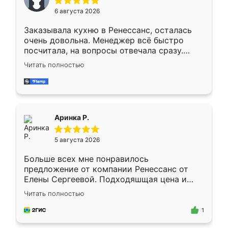
Мне нравится ,если что-то потребуется из
6 августа 2026
мебели буду заказывать только здесь.
Заказывала кухню в Ренессанс, осталась
очень довольна. Менеджер всё быстро
посчитала, на вопросы отвечала сразу.
Замерщик приехал в субботу, подошёл к
Читать полностью
делу со всей ответственностью. Собрали
за день, ребята работали аккуратно, даже
пыли почти не было. Качество отличное,
ящики ходят плавно, ничего не скрипит.
Всё подошло как влитое.
Аринка Р.
5 августа 2026
Больше всех мне понравилось
предложение от компании Ренессанс от
Елены Сергеевой. Подходяшщая цена и
короткие сроки изготовления. Приехавший
Читать полностью
для замера сотрудник Владислав
предложил по моему эскизу самый
1
подходящий вариант шкафа. Немного его