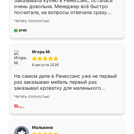
Заказывала кухню в Ренессанс, осталась
очень довольна. Менеджер всё быстро
посчитала, на вопросы отвечала сразу.
Замерщик приехал в субботу, подошёл к
Читать полностью
делу со всей ответственностью. Собрали
за день, ребята работали аккуратно, даже
пыли почти не было. Качество отличное,
ящики ходят плавно, ничего не скрипит.
Всё подошло как влитое.
Игорь М.
6 августа 2026
На самом деле в Ренессанс уже не первый
раз заказываю мебель первый раз
заказывал кроватку для маленького
ребёнка при его рождении ,во второй раз
Читать полностью
заказал шкаф-купе. По качеству очень
хорошее сборка достаточно быстрая,
также адекватные цены. До этого
сравнивал с разными конкурентами в этом
сегменте ,выбор у конкурентов куда
Мальвина
меньше, здесь же он более разнообразный.