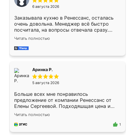
Мне нравится ,если что-то потребуется из
6 августа 2026
мебели буду заказывать только здесь.
Заказывала кухню в Ренессанс, осталась
очень довольна. Менеджер всё быстро
посчитала, на вопросы отвечала сразу.
Замерщик приехал в субботу, подошёл к
Читать полностью
делу со всей ответственностью. Собрали
за день, ребята работали аккуратно, даже
пыли почти не было. Качество отличное,
ящики ходят плавно, ничего не скрипит.
Всё подошло как влитое.
Аринка Р.
5 августа 2026
Больше всех мне понравилось
предложение от компании Ренессанс от
Елены Сергеевой. Подходяшщая цена и
короткие сроки изготовления. Приехавший
Читать полностью
для замера сотрудник Владислав
предложил по моему эскизу самый
1
подходящий вариант шкафа. Немного его