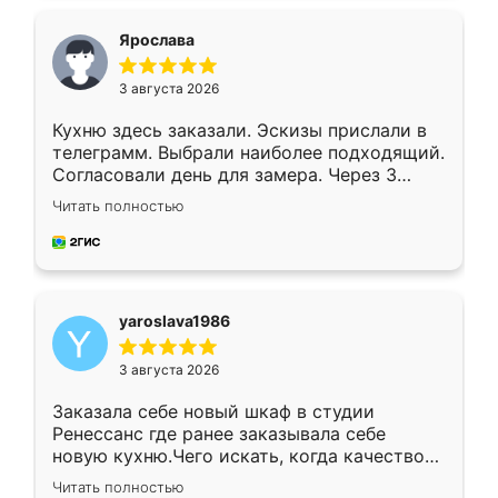
видоизменил, получилось даже лучше, чем
я хотела.
Ярослава
3 августа 2026
Кухню здесь заказали. Эскизы прислали в
телеграмм. Выбрали наиболее подходящий.
Согласовали день для замера. Через 3
недели кухня была уже готова. Остались
Читать полностью
довольны работой. Спасибо Ренессанс
мебель за качественную работу!
yaroslava1986
3 августа 2026
Заказала себе новый шкаф в студии
Ренессанс где ранее заказывала себе
новую кухню.Чего искать, когда качеством
вполне довольна. Служит кухня уже почти
Читать полностью