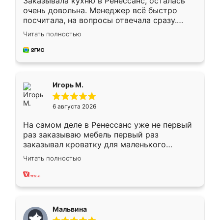
Заказывала кухню в Ренессанс, осталась
очень довольна. Менеджер всё быстро
посчитала, на вопросы отвечала сразу.
Замерщик приехал в субботу, подошёл к
Читать полностью
делу со всей ответственностью. Собрали
за день, ребята работали аккуратно, даже
пыли почти не было. Качество отличное,
ящики ходят плавно, ничего не скрипит.
Всё подошло как влитое.
Игорь М.
6 августа 2026
На самом деле в Ренессанс уже не первый
раз заказываю мебель первый раз
заказывал кроватку для маленького
ребёнка при его рождении ,во второй раз
Читать полностью
заказал шкаф-купе. По качеству очень
хорошее сборка достаточно быстрая,
также адекватные цены. До этого
сравнивал с разными конкурентами в этом
сегменте ,выбор у конкурентов куда
Мальвина
меньше, здесь же он более разнообразный.