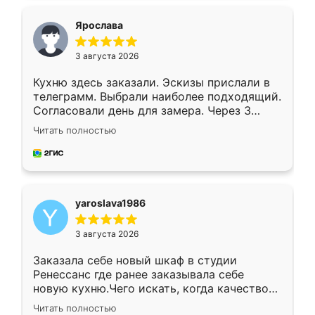
видоизменил, получилось даже лучше, чем
я хотела.
Ярослава
3 августа 2026
Кухню здесь заказали. Эскизы прислали в
телеграмм. Выбрали наиболее подходящий.
Согласовали день для замера. Через 3
недели кухня была уже готова. Остались
Читать полностью
довольны работой. Спасибо Ренессанс
мебель за качественную работу!
yaroslava1986
3 августа 2026
Заказала себе новый шкаф в студии
Ренессанс где ранее заказывала себе
новую кухню.Чего искать, когда качеством
вполне довольна. Служит кухня уже почти
Читать полностью