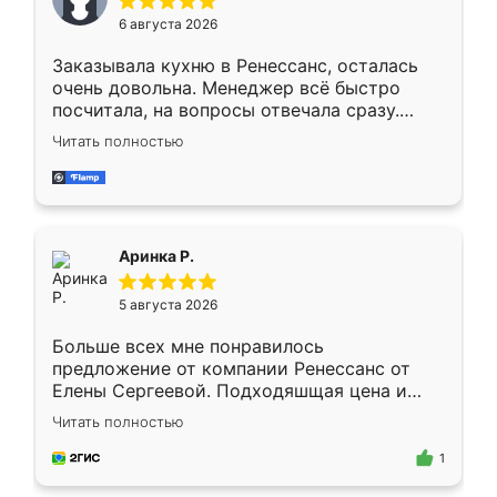
Мне нравится ,если что-то потребуется из
6 августа 2026
мебели буду заказывать только здесь.
Заказывала кухню в Ренессанс, осталась
очень довольна. Менеджер всё быстро
посчитала, на вопросы отвечала сразу.
Замерщик приехал в субботу, подошёл к
Читать полностью
делу со всей ответственностью. Собрали
за день, ребята работали аккуратно, даже
пыли почти не было. Качество отличное,
ящики ходят плавно, ничего не скрипит.
Всё подошло как влитое.
Аринка Р.
5 августа 2026
Больше всех мне понравилось
предложение от компании Ренессанс от
Елены Сергеевой. Подходяшщая цена и
короткие сроки изготовления. Приехавший
Читать полностью
для замера сотрудник Владислав
предложил по моему эскизу самый
1
подходящий вариант шкафа. Немного его