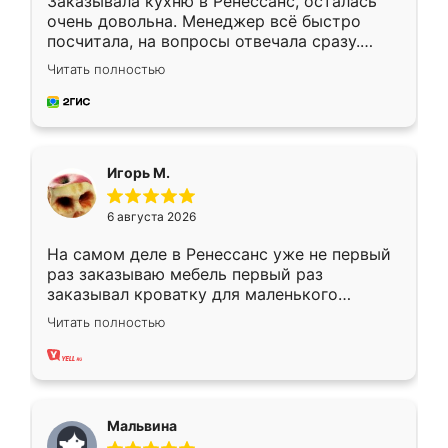
Заказывала кухню в Ренессанс, осталась
очень довольна. Менеджер всё быстро
посчитала, на вопросы отвечала сразу.
Замерщик приехал в субботу, подошёл к
Читать полностью
делу со всей ответственностью. Собрали
за день, ребята работали аккуратно, даже
пыли почти не было. Качество отличное,
ящики ходят плавно, ничего не скрипит.
Всё подошло как влитое.
Игорь М.
6 августа 2026
На самом деле в Ренессанс уже не первый
раз заказываю мебель первый раз
заказывал кроватку для маленького
ребёнка при его рождении ,во второй раз
Читать полностью
заказал шкаф-купе. По качеству очень
хорошее сборка достаточно быстрая,
также адекватные цены. До этого
сравнивал с разными конкурентами в этом
сегменте ,выбор у конкурентов куда
Мальвина
меньше, здесь же он более разнообразный.